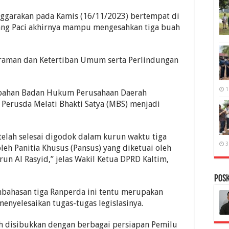
nggarakan pada Kamis (16/11/2023) bertempat di
ang Paci akhirnya mampu mengesahkan tiga buah
traman dan Ketertiban Umum serta Perlindungan
1
rubahan Badan Hukum Perusahaan Daerah
Perusda Melati Bhakti Satya (MBS) menjadi
elah selesai digodok dalam kurun waktu tiga
3
eh Panitia Khusus (Pansus) yang diketuai oleh
un Al Rasyid,” jelas Wakil Ketua DPRD Kaltim,
PosK
bahasan tiga Ranperda ini tentu merupakan
nyelesaikan tugas-tugas legislasinya.
h disibukkan dengan berbagai persiapan Pemilu