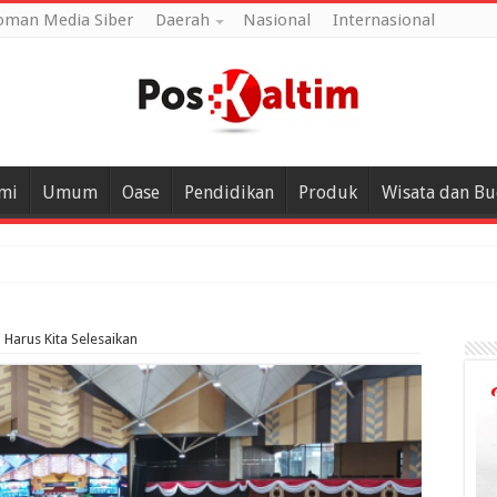
oman Media Siber
Daerah
Nasional
Internasional
mi
Umum
Oase
Pendidikan
Produk
Wisata dan B
 Harus Kita Selesaikan