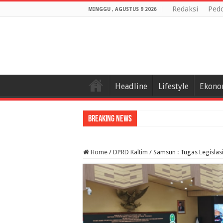
Redaksi
Ped
MINGGU , AGUSTUS 9 2026
Headline
Lifestyle
Ekono
Breaking News
Home
/
DPRD Kaltim
/
Samsun : Tugas Legislasi