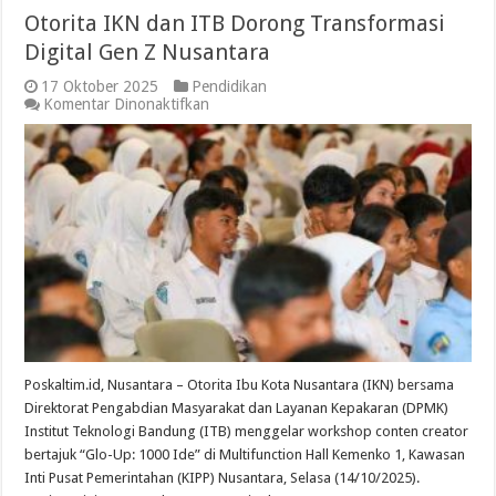
Otorita IKN dan ITB Dorong Transformasi
Digital Gen Z Nusantara
17 Oktober 2025
Pendidikan
pada
Komentar Dinonaktifkan
Otorita
IKN
dan
ITB
Dorong
Transformasi
Digital
Gen
Z
Nusantara
Poskaltim.id, Nusantara – Otorita Ibu Kota Nusantara (IKN) bersama
Direktorat Pengabdian Masyarakat dan Layanan Kepakaran (DPMK)
Institut Teknologi Bandung (ITB) menggelar workshop conten creator
bertajuk “Glo-Up: 1000 Ide” di Multifunction Hall Kemenko 1, Kawasan
Inti Pusat Pemerintahan (KIPP) Nusantara, Selasa (14/10/2025).