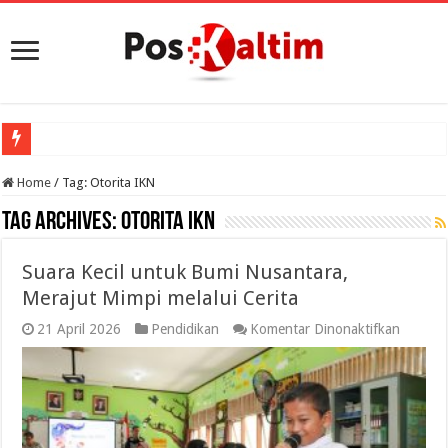
Porprov VIII
Home
/
Tag:
Otorita IKN
Tag Archives:
Otorita IKN
Suara Kecil untuk Bumi Nusantara,
Merajut Mimpi melalui Cerita
pada
21 April 2026
Pendidikan
Komentar Dinonaktifkan
Suara
Kecil
untuk
Bumi
Nusanta
Merajut
Mimpi