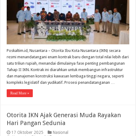
Dengan
Total
Nilai
Lebih
dari
Satu
Triliun
Poskaltim.id, Nusantara – Otorita Ibu Kota Nusantara (IKN) secara
resmi menandatangani enam kontrak baru dengan total nilai lebih dari
satu triliun rupiah, menandai dimulainya fase penting pembangunan
Tahap II IKN. Kontrak ini diarahkan untuk membangun infrastruktur
dan manajemen konstruksi kawasan lembaga tinggi negara, seperti
kompleks legislatif dan yudikatif. Prosesi penandatanganan …
Read More »
Otorita IKN Ajak Generasi Muda Rayakan
Hari Pangan Sedunia
17 Oktober 2025
Nasional