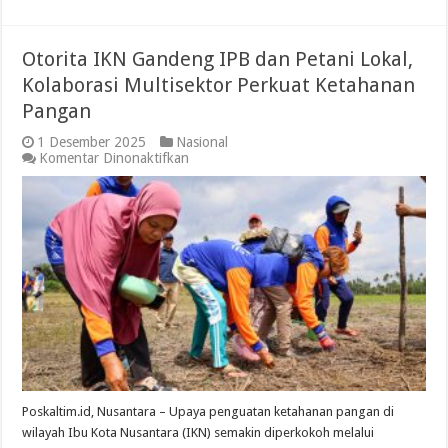
Otorita IKN Gandeng IPB dan Petani Lokal,
Kolaborasi Multisektor Perkuat Ketahanan
Pangan
1 Desember 2025
Nasional
pada
Komentar Dinonaktifkan
Otorita
IKN
Gandeng
IPB
dan
Petani
Lokal,
Kolaborasi
Multisektor
Perkuat
Ketahanan
Pangan
Poskaltim.id, Nusantara – Upaya penguatan ketahanan pangan di
wilayah Ibu Kota Nusantara (IKN) semakin diperkokoh melalui