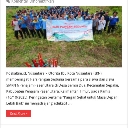
pada
Komentar Dinonaktifkan
Otorita
IKN
Ajak
Generasi
Muda
Rayakan
Hari
Pangan
Sedunia
Poskaltim.id, Nusantara – Otorita Ibu Kota Nusantara (IKN)
memperingati Hari Pangan Sedunia bersama para siswa dan siswi
SMKN 6 Penajam Paser Utara di Desa Semoi Dua, Kecamatan Sepaku,
Kabupaten Penajam Paser Utara, Kalimantan Timur, pada Kamis
(16/10/2025). Peringatan bertema “Pangan Sehat untuk Masa Depan
Lebih Baik” ini menjadi ajang edukatif …
Read More »