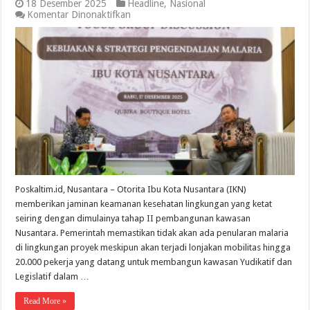
18 Desember 2025
Headline
,
Nasional
pada
Komentar Dinonaktifkan
Otorita
IKN
Jamin
Nol
Penularan
Malaria
bagi
20
Ribu
Pekerja
Poskaltim.id, Nusantara – Otorita Ibu Kota Nusantara (IKN)
memberikan jaminan keamanan kesehatan lingkungan yang ketat
seiring dengan dimulainya tahap II pembangunan kawasan
Nusantara. Pemerintah memastikan tidak akan ada penularan malaria
di lingkungan proyek meskipun akan terjadi lonjakan mobilitas hingga
20.000 pekerja yang datang untuk membangun kawasan Yudikatif dan
Legislatif dalam …
Read More »