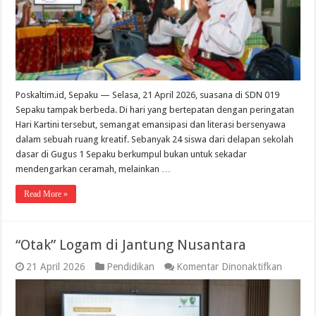
melalui
Cerita
Poskaltim.id, Sepaku — Selasa, 21 April 2026, suasana di SDN 019
Sepaku tampak berbeda. Di hari yang bertepatan dengan peringatan
Hari Kartini tersebut, semangat emansipasi dan literasi bersenyawa
dalam sebuah ruang kreatif. Sebanyak 24 siswa dari delapan sekolah
dasar di Gugus 1 Sepaku berkumpul bukan untuk sekadar
mendengarkan ceramah, melainkan …
Read More »
“Otak” Logam di Jantung Nusantara
pada
21 April 2026
Pendidikan
Komentar Dinonaktifkan
“Otak”
Logam
di
Jantung