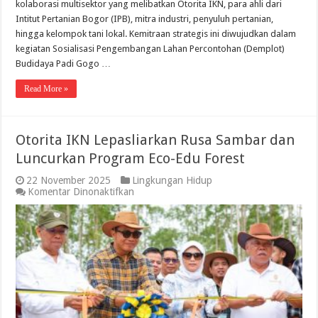
kolaborasi multisektor yang melibatkan Otorita IKN, para ahli dari
Intitut Pertanian Bogor (IPB), mitra industri, penyuluh pertanian,
hingga kelompok tani lokal. Kemitraan strategis ini diwujudkan dalam
kegiatan Sosialisasi Pengembangan Lahan Percontohan (Demplot)
Budidaya Padi Gogo …
Read More »
Otorita IKN Lepasliarkan Rusa Sambar dan
Luncurkan Program Eco-Edu Forest
22 November 2025
Lingkungan Hidup
pada
Komentar Dinonaktifkan
Otorita
IKN
Lepasliarkan
Rusa
Sambar
dan
Luncurkan
Program
Eco-
Edu
Forest