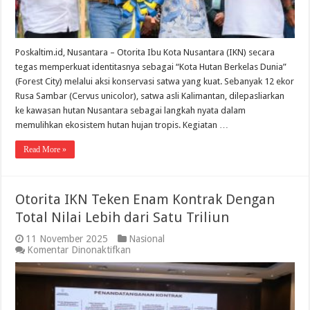
Poskaltim.id, Nusantara – Otorita Ibu Kota Nusantara (IKN) secara
tegas memperkuat identitasnya sebagai “Kota Hutan Berkelas Dunia”
(Forest City) melalui aksi konservasi satwa yang kuat. Sebanyak 12 ekor
Rusa Sambar (Cervus unicolor), satwa asli Kalimantan, dilepasliarkan
ke kawasan hutan Nusantara sebagai langkah nyata dalam
memulihkan ekosistem hutan hujan tropis. Kegiatan …
Read More »
Otorita IKN Teken Enam Kontrak Dengan
Total Nilai Lebih dari Satu Triliun
11 November 2025
Nasional
pada
Komentar Dinonaktifkan
Otorita
IKN
Teken
Enam
Kontrak