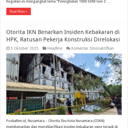
Kegiatan ini mengangkat tema “Peningkatan 1000 SDM Gen Z …
Read More »
Otorita IKN Benarkan Insiden Kebakaran di
HPK, Ratusan Pekerja Konstruksi Direlokasi
pada
3 Oktober 2025
Headline
Komentar Dinonaktifkan
Otorita
IKN
Benark
Insiden
Kebaka
di
HPK,
Ratusa
Pekerja
Konstru
Direloka
Poskaltim.id, Nusantara – Otorita Ibu Kota Nusantara (OIKN)
membenarkan dan mengklarifikasi insiden kebakaran yang terjadi di