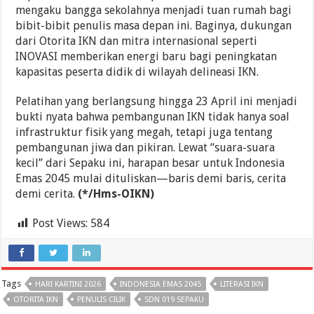
mengaku bangga sekolahnya menjadi tuan rumah bagi
bibit-bibit penulis masa depan ini. Baginya, dukungan
dari Otorita IKN dan mitra internasional seperti
INOVASI memberikan energi baru bagi peningkatan
kapasitas peserta didik di wilayah delineasi IKN.
Pelatihan yang berlangsung hingga 23 April ini menjadi
bukti nyata bahwa pembangunan IKN tidak hanya soal
infrastruktur fisik yang megah, tetapi juga tentang
pembangunan jiwa dan pikiran. Lewat “suara-suara
kecil” dari Sepaku ini, harapan besar untuk Indonesia
Emas 2045 mulai dituliskan—baris demi baris, cerita
demi cerita.
(*/Hms-OIKN)
Post Views:
584
Tags
HARI KARTINI 2026
INDONESIA EMAS 2045
LITERASI IKN
OTORITA IKN
PENULIS CILIK
SDN 019 SEPAKU