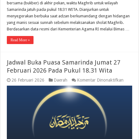
bersama (bukber) di akhir pekan, waktu Maghrib untuk wilayah
Samarinda jatuh pada pukul 18:31 WITA. Dianjurkan untuk
menyegerakan berbuka saat adzan berkumandang dengan hidangan
yang manis sesuai sunnah sebelum melaksanakan sholat Maghrib.
Berdasarkan data resmi dari Kementerian Agama RI melalui Bimas …
Read More »
Jadwal Buka Puasa Samarinda Jumat 27
Februari 2026 Pada Pukul 18.31 Wita
pada
26 Februari 2026
Daerah
Komentar Dinonaktifkan
Jadwal
Buka
Puasa
Samarin
Jumat
27
Februari
2026
Pada
Pukul
18.31