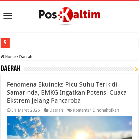
Porp
Home
/
Daerah
Daerah
Fenomena Ekuinoks Picu Suhu Terik di
Samarinda, BMKG Ingatkan Potensi Cuaca
Ekstrem Jelang Pancaroba
pada
31 Maret 2026
Daerah
Komentar Dinonaktifkan
Fenomena
Ekuinoks
Picu
Suhu
Terik