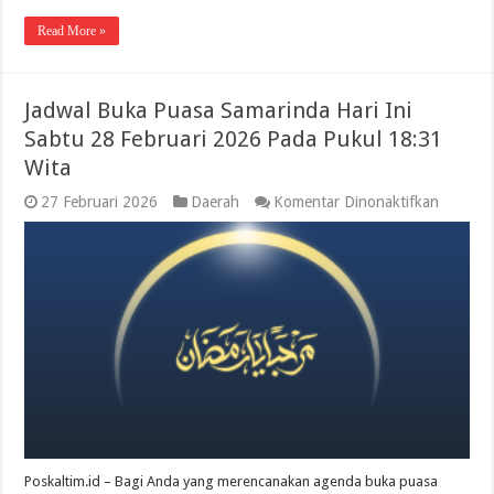
Read More »
Jadwal Buka Puasa Samarinda Hari Ini
Sabtu 28 Februari 2026 Pada Pukul 18:31
Wita
pada
27 Februari 2026
Daerah
Komentar Dinonaktifkan
Jadwal
Buka
Puasa
Samarin
Hari
Ini
Sabtu
28
Februari
2026
Pada
Pukul
18:31
Wita
Poskaltim.id – Bagi Anda yang merencanakan agenda buka puasa