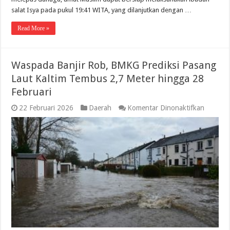
salat Isya pada pukul 19:41 WITA, yang dilanjutkan dengan …
Read More »
Waspada Banjir Rob, BMKG Prediksi Pasang
Laut Kaltim Tembus 2,7 Meter hingga 28
Februari
pada
22 Februari 2026
Daerah
Komentar Dinonaktifkan
Waspad
Banjir
Rob,
BMKG
Prediksi
Pasang
Laut
Kaltim
Tembus
2,7
Meter
hingga
28
Februari