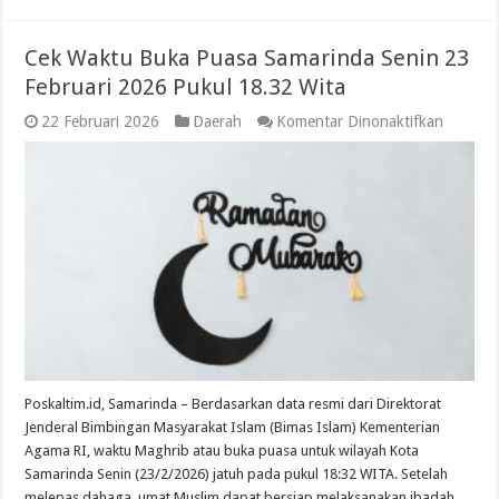
Cek Waktu Buka Puasa Samarinda Senin 23
Februari 2026 Pukul 18.32 Wita
pada
22 Februari 2026
Daerah
Komentar Dinonaktifkan
Cek
Waktu
Buka
Puasa
Samarin
Senin
23
Februari
2026
Pukul
18.32
Wita
Poskaltim.id, Samarinda – Berdasarkan data resmi dari Direktorat
Jenderal Bimbingan Masyarakat Islam (Bimas Islam) Kementerian
Agama RI, waktu Maghrib atau buka puasa untuk wilayah Kota
Samarinda Senin (23/2/2026) jatuh pada pukul 18:32 WITA. Setelah
melepas dahaga, umat Muslim dapat bersiap melaksanakan ibadah