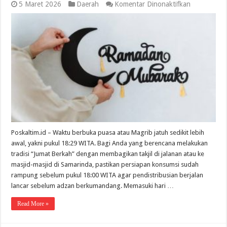
pada
5 Maret 2026
Daerah
Komentar Dinonaktifkan
Persiapan
Ibadah
Jumat,
Jadwal
Imsakiyah
dan
Buka
Puasa
Samarinda
Besok,
6
Maret
2026
Poskaltim.id – Waktu berbuka puasa atau Magrib jatuh sedikit lebih
awal, yakni pukul 18:29 WITA. Bagi Anda yang berencana melakukan
tradisi “Jumat Berkah” dengan membagikan takjil di jalanan atau ke
masjid-masjid di Samarinda, pastikan persiapan konsumsi sudah
rampung sebelum pukul 18:00 WITA agar pendistribusian berjalan
lancar sebelum adzan berkumandang. Memasuki hari …
Read More »