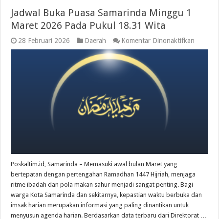
Jadwal Buka Puasa Samarinda Minggu 1
Maret 2026 Pada Pukul 18.31 Wita
pada
28 Februari 2026
Daerah
Komentar Dinonaktifkan
Jadwal
Buka
Puasa
Samarin
Minggu
1
Maret
2026
Pada
Pukul
18.31
Wita
Poskaltim.id, Samarinda – Memasuki awal bulan Maret yang
bertepatan dengan pertengahan Ramadhan 1447 Hijriah, menjaga
ritme ibadah dan pola makan sahur menjadi sangat penting. Bagi
warga Kota Samarinda dan sekitarnya, kepastian waktu berbuka dan
imsak harian merupakan informasi yang paling dinantikan untuk
menyusun agenda harian. Berdasarkan data terbaru dari Direktorat …