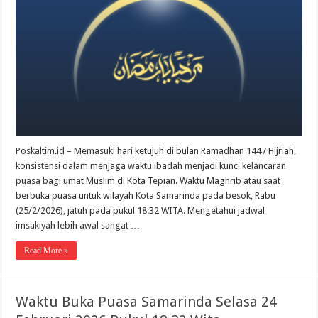
Puasa
Samarin
Rabu
25
Februari
2026
Poskaltim.id – Memasuki hari ketujuh di bulan Ramadhan 1447 Hijriah,
konsistensi dalam menjaga waktu ibadah menjadi kunci kelancaran
puasa bagi umat Muslim di Kota Tepian. Waktu Maghrib atau saat
berbuka puasa untuk wilayah Kota Samarinda pada besok, Rabu
(25/2/2026), jatuh pada pukul 18:32 WITA. Mengetahui jadwal
imsakiyah lebih awal sangat …
Read More »
Waktu Buka Puasa Samarinda Selasa 24