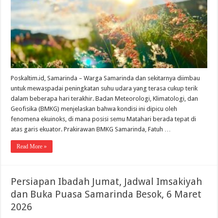
di
Samarinda
BMKG
Ingatkan
Potensi
Cuaca
Ekstrem
Jelang
Pancarob
Poskaltim.id, Samarinda – Warga Samarinda dan sekitarnya diimbau
untuk mewaspadai peningkatan suhu udara yang terasa cukup terik
dalam beberapa hari terakhir. Badan Meteorologi, Klimatologi, dan
Geofisika (BMKG) menjelaskan bahwa kondisi ini dipicu oleh
fenomena ekuinoks, di mana posisi semu Matahari berada tepat di
atas garis ekuator. Prakirawan BMKG Samarinda, Fatuh …
Read More »
Persiapan Ibadah Jumat, Jadwal Imsakiyah
dan Buka Puasa Samarinda Besok, 6 Maret
2026