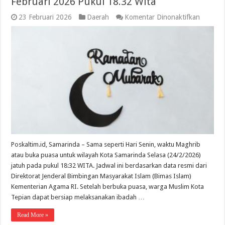
Februari 2026 Pukul 18.32 Wita
pada
23 Februari 2026
Daerah
Komentar Dinonaktifkan
Waktu
Buka
Puasa
Samarin
Selasa
24
Februari
2026
Pukul
18.32
Wita
Poskaltim.id, Samarinda – Sama seperti Hari Senin, waktu Maghrib
atau buka puasa untuk wilayah Kota Samarinda Selasa (24/2/2026)
jatuh pada pukul 18:32 WITA. Jadwal ini berdasarkan data resmi dari
Direktorat Jenderal Bimbingan Masyarakat Islam (Bimas Islam)
Kementerian Agama RI. Setelah berbuka puasa, warga Muslim Kota
Tepian dapat bersiap melaksanakan ibadah …
Read More »