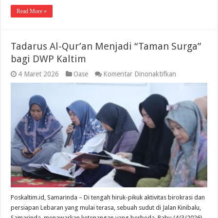
Read More »
Tadarus Al-Qur’an Menjadi “Taman Surga”
bagi DWP Kaltim
pada
4 Maret 2026
Oase
Komentar Dinonaktifkan
Tadarus
Al-
Qur’an
Menjadi
“Taman
Surga”
bagi
DWP
Kaltim
Poskaltim.id, Samarinda – Di tengah hiruk-pikuk aktivitas birokrasi dan
persiapan Lebaran yang mulai terasa, sebuah sudut di Jalan Kinibalu,
Samarinda, menawarkan ketenangan yang berbeda. Rabu (4/3/2026),