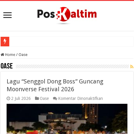
Porpro
Home
/
Oase
Oase
Lagu “Senggol Dong Boss” Guncang
Moonverse Festival 2026
pada
2 Juli 2026
Oase
Komentar Dinonaktifkan
Lagu
“Senggol
Dong
Boss”
Guncang
Moonverse
Festival