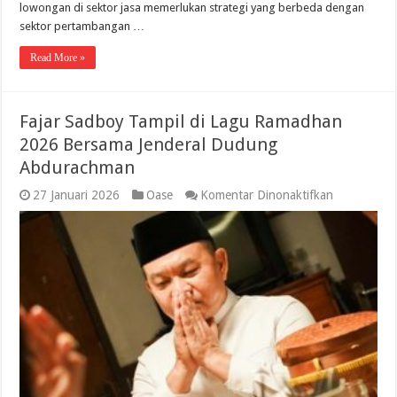
yang
lowongan di sektor jasa memerlukan strategi yang berbeda dengan
Paling
sektor pertambangan …
“Gacor”
di
Read More »
Kaltim
Fajar Sadboy Tampil di Lagu Ramadhan
2026 Bersama Jenderal Dudung
Abdurachman
pada
27 Januari 2026
Oase
Komentar Dinonaktifkan
Fajar
Sadboy
Tampil
di
Lagu
Ramadhan
2026
Bersama
Jenderal
Dudung
Abdurachm