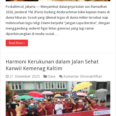
Poskaltim.id, Jakarta — Menyambut datangnya bulan suci Ramadhan
2026, Jenderal TNI (Purn) Dudung Abdurachman bikin kejutan manis di
dunia hiburan. Sosok yang dikenal tegas di dunia militer tersebut siap
meluncurkan lagu religi Islami berjudul “Jangan Lupa Berdoa”, dengan
menggandeng sederet figur lintas generasi yang lagi ramai
diperbincangkan di media sosial. …
Read More »
Harmoni Kerukunan dalam Jalan Sehat
Kanwil Kemenag Kaltim
pada
21 Desember 2025
Oase
Komentar Dinonaktifkan
Harmoni
Kerukun
dalam
Jalan
Sehat
Kanwil
Kemena
Kaltim