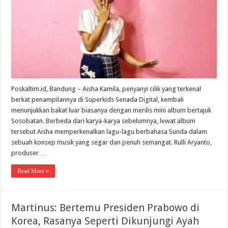
Kamila
Rilis
Album
“Sosoba
Poskaltim.id, Bandung – Aisha Kamila, penyanyi cilik yang terkenal
berkat penampilannya di Superkids Senada Digital, kembali
menunjukkan bakat luar biasanya dengan merilis mini album bertajuk
Sosobatan. Berbeda dari karya-karya sebelumnya, lewat album
tersebut Aisha memperkenalkan lagu-lagu berbahasa Sunda dalam
sebuah konsep musik yang segar dan penuh semangat. Rulli Aryanto,
produser …
Read More »
Martinus: Bertemu Presiden Prabowo di
Korea, Rasanya Seperti Dikunjungi Ayah