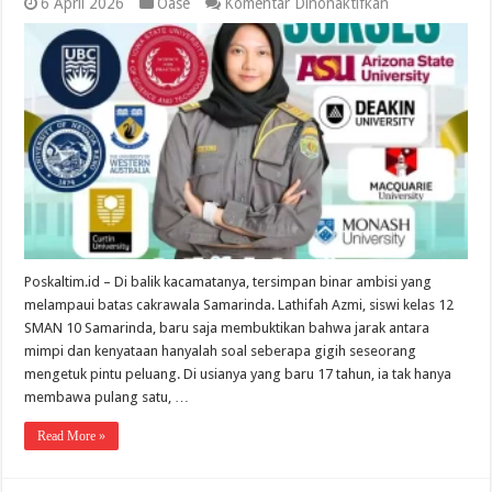
pada
6 April 2026
Oase
Komentar Dinonaktifkan
Lathifah
Azmi:
Menghafal
Al-
Qur’an,
Menatap
Angkasa,
dan
Mendekap
11
Pintu
Dunia
Poskaltim.id – Di balik kacamatanya, tersimpan binar ambisi yang
melampaui batas cakrawala Samarinda. Lathifah Azmi, siswi kelas 12
SMAN 10 Samarinda, baru saja membuktikan bahwa jarak antara
mimpi dan kenyataan hanyalah soal seberapa gigih seseorang
mengetuk pintu peluang. Di usianya yang baru 17 tahun, ia tak hanya
membawa pulang satu, …
Read More »