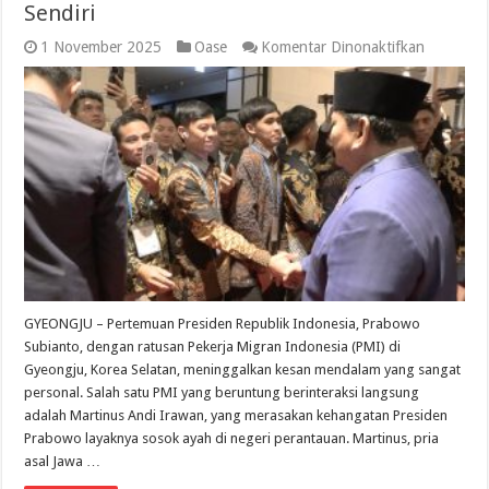
Sendiri
pada
1 November 2025
Oase
Komentar Dinonaktifkan
Martinus:
Bertemu
Presiden
Prabowo
di
Korea,
Rasanya
Seperti
Dikunjung
Ayah
Sendiri
GYEONGJU – Pertemuan Presiden Republik Indonesia, Prabowo
Subianto, dengan ratusan Pekerja Migran Indonesia (PMI) di
Gyeongju, Korea Selatan, meninggalkan kesan mendalam yang sangat
personal. Salah satu PMI yang beruntung berinteraksi langsung
adalah Martinus Andi Irawan, yang merasakan kehangatan Presiden
Prabowo layaknya sosok ayah di negeri perantauan. Martinus, pria
asal Jawa …