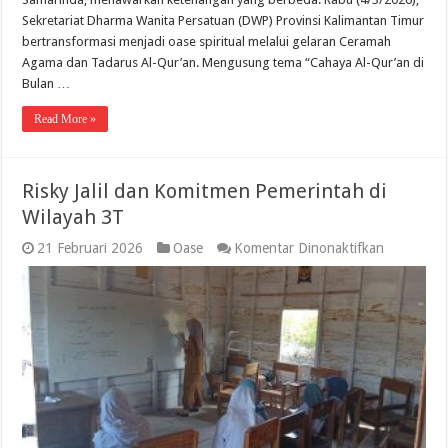
Sekretariat Dharma Wanita Persatuan (DWP) Provinsi Kalimantan Timur
bertransformasi menjadi oase spiritual melalui gelaran Ceramah
Agama dan Tadarus Al-Qur’an. Mengusung tema “Cahaya Al-Qur’an di
Bulan …
Read More »
Risky Jalil dan Komitmen Pemerintah di
Wilayah 3T
pada
21 Februari 2026
Oase
Komentar Dinonaktifkan
Risky
Jalil
dan
Komitmen
Pemerinta
di
Wilayah
3T