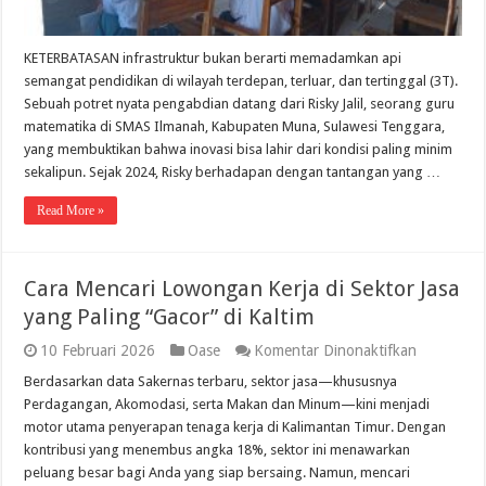
KETERBATASAN infrastruktur bukan berarti memadamkan api
semangat pendidikan di wilayah terdepan, terluar, dan tertinggal (3T).
Sebuah potret nyata pengabdian datang dari Risky Jalil, seorang guru
matematika di SMAS Ilmanah, Kabupaten Muna, Sulawesi Tenggara,
yang membuktikan bahwa inovasi bisa lahir dari kondisi paling minim
sekalipun. Sejak 2024, Risky berhadapan dengan tantangan yang …
Read More »
Cara Mencari Lowongan Kerja di Sektor Jasa
yang Paling “Gacor” di Kaltim
pada
10 Februari 2026
Oase
Komentar Dinonaktifkan
Cara
Berdasarkan data Sakernas terbaru, sektor jasa—khususnya
Mencari
Lowongan
Perdagangan, Akomodasi, serta Makan dan Minum—kini menjadi
Kerja
motor utama penyerapan tenaga kerja di Kalimantan Timur. Dengan
di
kontribusi yang menembus angka 18%, sektor ini menawarkan
Sektor
Jasa
peluang besar bagi Anda yang siap bersaing. Namun, mencari