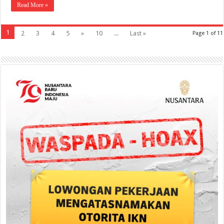
Read More »
1
2
3
4
5
»
10
...
Last »
Page 1 of 11