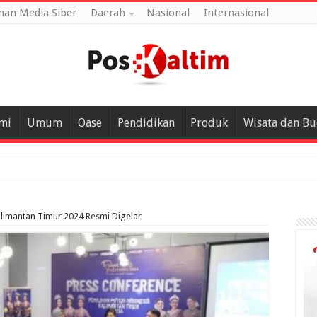
an Media Siber
Daerah
Nasional
Internasional
mi
Umum
Oase
Pendidikan
Produk
Wisata dan B
alimantan Timur 2024 Resmi Digelar