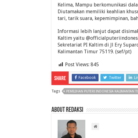
Kelima, Mampu berkomunikasi dalam
Diutamakan memiliki keahlian khusu
tari, tarik suara, kepemimpinan, baha
Informasi lebih lanjut dapat disimak
Kaltim yaitu @officialputeriindone
Sekretariat PI Kaltim di Jl Ery Supa
Kalimantan Timur 75119. (sef/pt)
Post Views:
845
Facebook
Twitter
Li
Share
Tags
PEMILIHAN PUTERI INDONESIA KALIMANTAN T
About Redaksi