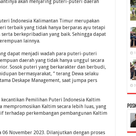
 nantinya akan menjaring puteri-puteri daerah
Puteri Indonesia Kalimantan Timur merupakan
ri terbaik yang tidak hanya berparas ayu tetapi
serta berkepribadian yang baik. Sehingga dapat
perempuan lainnya.
ang dapat menjadi wadah para puteri-puteri
1
rempuan daerah yang tidak hanya unggul secara
ior. Sosok puteri yang berkarakter dan berbudi,
ehidupan bermasyarakat, ” terang Dewa selaku
 Utama Deskape Management, saat jumpa pers
3
kecantikan Pemilihan Puteri Indonesia Kaltim
PosK
a mempromosikan Kaltim secara lebih luas, yang
itif terhadap perkembangan pembangunan Kaltim
a 06 November 2023. Dilanjutkan dengan proses