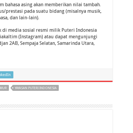
 bahasa asing akan memberikan nilai tambah.
s/prestasi pada suatu bidang (misalnya musik,
sa, dan lain-lain).
 di media sosial resmi milik Puteri Indonesia
siakaltim (Instagram) atau dapat mengunjungi
rdjan 2AB, Sempaja Selatan, Samarinda Utara,
nkedIn
IMUR
YAYASAN PUTERI INDONESIA