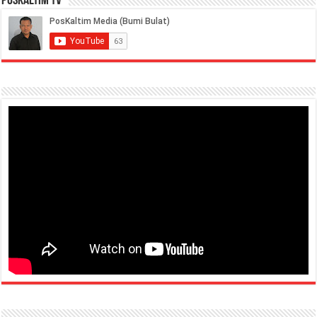
PosKaltim TV