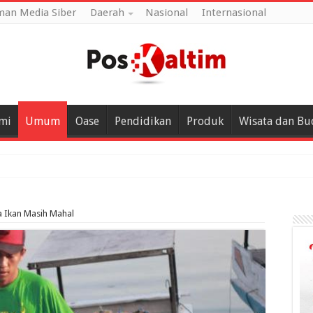
an Media Siber
Daerah
Nasional
Internasional
mi
Umum
Oase
Pendidikan
Produk
Wisata dan Bu
gelar Nove
a Ikan Masih Mahal