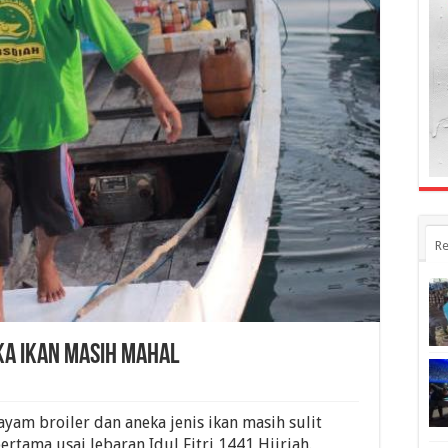
Re
ka Ikan Masih Mahal
yam broiler dan aneka jenis ikan masih sulit
rtama usai lebaran Idul Fitri 1441 Hijriah.