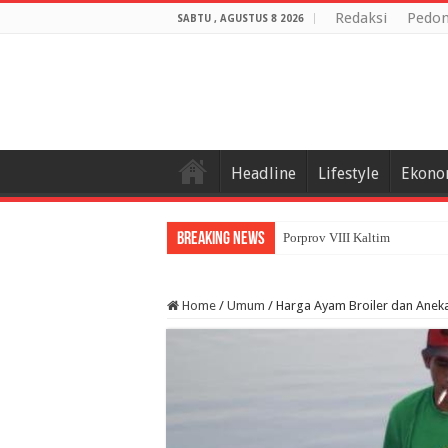
Redaksi
Pedom
SABTU , AGUSTUS 8 2026
Headline
Lifestyle
Ekono
Breaking News
Porprov VIII Kaltim Resmi Di
Home
/
Umum
/
Harga Ayam Broiler dan Anek