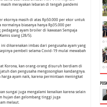
n masih merayakan lebaran di tengah pandemi
er ekornya masih di atas Rp50.000 per ekor untuk
a normalnya biasanya hanya Rp35.000 per
g pedagang ayam broiler di kawasan Sempaja
amis siang (28/5).
1
 ini dikarenakan imbas dari pengusaha ayam yang
sepinya pembeli selama Covid-19 mulai mewabah
at Korona, kan orang-orang disuruh berdiam di
3
a jatuh dan pengusaha mengosongkan kandangnya.
a harga ayam naik, karena permintaan meningkat
PosK
ikan sungai juga mengalami kenaikan karena selain
m hujan dan gelombang tinggi juga
lam melaut.