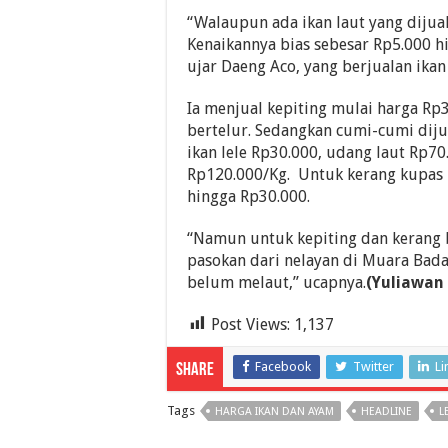
“Walaupun ada ikan laut yang dijual
Kenaikannya bias sebesar Rp5.000 hi
ujar Daeng Aco, yang berjualan ikan
Ia menjual kepiting mulai harga Rp
bertelur. Sedangkan cumi-cumi diju
ikan lele Rp30.000, udang laut Rp70
Rp120.000/Kg. Untuk kerang kupas 
hingga Rp30.000.
“Namun untuk kepiting dan kerang 
pasokan dari nelayan di Muara Bad
belum melaut,” ucapnya.
(Yuliawan
Post Views:
1,137
Facebook
Twitter
Li
Share
Tags
HARGA IKAN DAN AYAM
HEADLINE
L