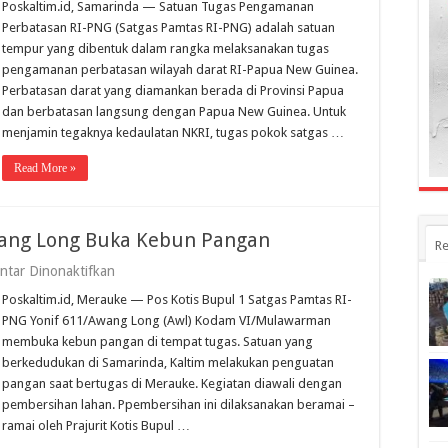
Poskaltim.id, Samarinda — Satuan Tugas Pengamanan
611/Awang
Long
Perbatasan RI-PNG (Satgas Pamtas RI-PNG) adalah satuan
Rutin
tempur yang dibentuk dalam rangka melaksanakan tugas
Patroli
pengamanan perbatasan wilayah darat RI-Papua New Guinea.
Perbatasan
RI-
Perbatasan darat yang diamankan berada di Provinsi Papua
PNG
dan berbatasan langsung dengan Papua New Guinea. Untuk
menjamin tegaknya kedaulatan NKRI, tugas pokok satgas …
Read More »
wang Long Buka Kebun Pangan
Re
pada
tar Dinonaktifkan
Satgas
Poskaltim.id, Merauke — Pos Kotis Bupul 1 Satgas Pamtas RI-
Pamtas
Yonif
PNG Yonif 611/Awang Long (Awl) Kodam VI/Mulawarman
611/Awang
membuka kebun pangan di tempat tugas. Satuan yang
Long
berkedudukan di Samarinda, Kaltim melakukan penguatan
Buka
Kebun
pangan saat bertugas di Merauke. Kegiatan diawali dengan
Pangan
pembersihan lahan. Ppembersihan ini dilaksanakan beramai –
ramai oleh Prajurit Kotis Bupul …