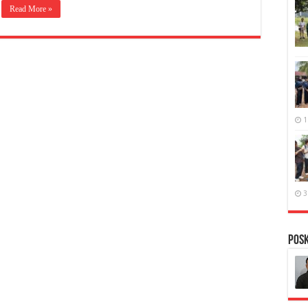
Read More »
1
3
PosK