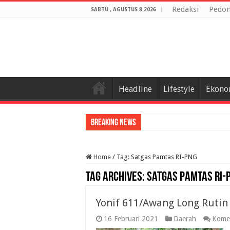
Redaksi
Pedom
SABTU , AGUSTUS 8 2026
Headline
Lifestyle
Ekono
Breaking News
Home
/
Tag:
Satgas Pamtas RI-PNG
Tag Archives:
Satgas Pamtas RI-
Yonif 611/Awang Long Rutin
16 Februari 2021
Daerah
Komen