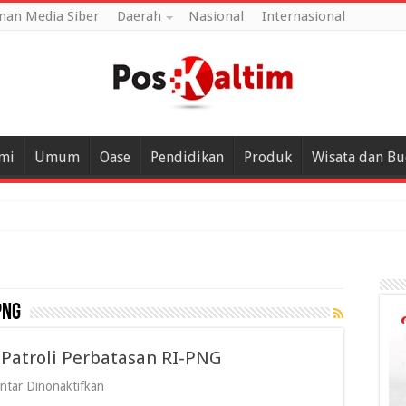
an Media Siber
Daerah
Nasional
Internasional
mi
Umum
Oase
Pendidikan
Produk
Wisata dan B
PNG
 Patroli Perbatasan RI-PNG
pada
tar Dinonaktifkan
Yonif