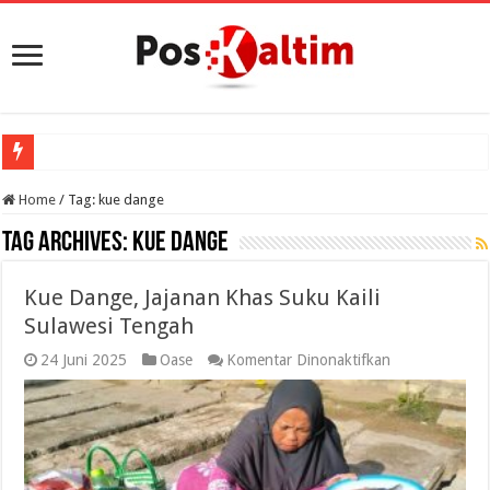
Home
/
Tag:
kue dange
Tag Archives:
kue dange
Kue Dange, Jajanan Khas Suku Kaili
Sulawesi Tengah
pada
24 Juni 2025
Oase
Komentar Dinonaktifkan
Kue
Dange,
Jajanan
Khas
Suku
Kaili
Sulawesi