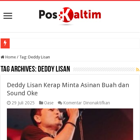
Home
/
Tag:
Deddy Lisan
Tag Archives:
Deddy Lisan
Deddy Lisan Kerap Minta Asinan Buah dan
Sound Oke
pada
29 Juli 2025
Oase
Komentar Dinonaktifkan
Deddy
Lisan
Kerap
Minta
Asinan
Buah
dan