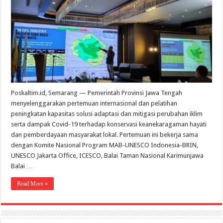
Kemitraan
Pengelolaa
Cagar
Biosfer
GSK-
BB
Riau
di
pada
Pertemuan
Internasion
Poskaltim.id, Semarang — Pemerintah Provinsi Jawa Tengah
menyelenggarakan pertemuan internasional dan pelatihan
peningkatan kapasitas solusi adaptasi dan mitigasi perubahan iklim
serta dampak Covid-19 terhadap konservasi keanekaragaman hayati
dan pemberdayaan masyarakat lokal. Pertemuan ini bekerja sama
dengan Komite Nasional Program MAB-UNESCO Indonesia-BRIN,
UNESCO Jakarta Office, ICESCO, Balai Taman Nasional Karimunjawa
Balai …
Read More »