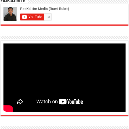
PosKaltim TV