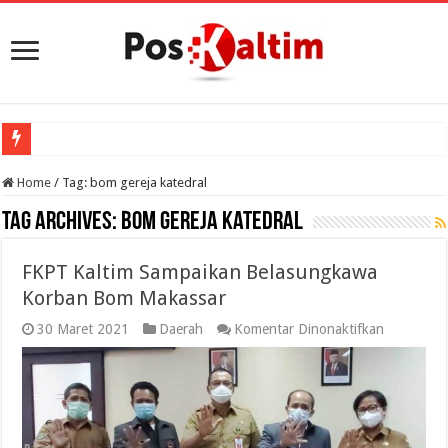
Home
/
Tag:
bom gereja katedral
Tag Archives:
bom gereja katedral
FKPT Kaltim Sampaikan Belasungkawa
Korban Bom Makassar
pada
30 Maret 2021
Daerah
Komentar Dinonaktifkan
FKPT
Kaltim
Sampaika
Belasung
Korban
Bom
Makassar