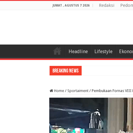
Redaksi
Pedom
JUMAT , AGUSTUS 7 2026
Headline
Lifestyle
Ekono
Breaking News
P
Home
/
Sportaiment
/
Pembukaan Fornas VIII 