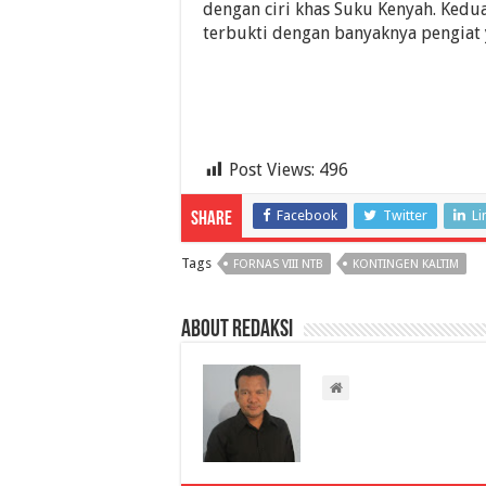
dengan ciri khas Suku Kenyah. Kedu
terbukti dengan banyaknya pengiat 
Post Views:
496
Facebook
Twitter
Li
Share
Tags
FORNAS VIII NTB
KONTINGEN KALTIM
About Redaksi