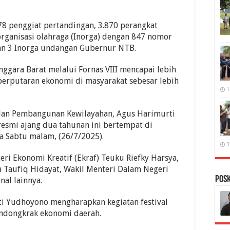
78 penggiat pertandingan, 3.870 perangkat
organisasi olahraga (Inorga) dengan 847 nomor
dan 3 Inorga undangan Gubernur NTB.
nggara Barat melalui Fornas VIII mencapai lebih
perputaran ekonomi di masyarakat sebesar lebih
1
 dan Pembangunan Kewilayahan, Agus Harimurti
smi ajang dua tahunan ini bertempat di
 Sabtu malam, (26/7/2025).
3
eri Ekonomi Kreatif (Ekraf) Teuku Riefky Harsya,
 Taufiq Hidayat, Wakil Menteri Dalam Negeri
PosK
al lainnya.
i Yudhoyono mengharapkan kegiatan festival
ndongkrak ekonomi daerah.