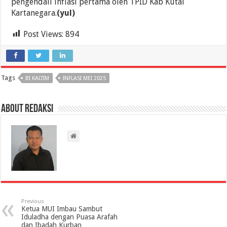
pengendali inflasi pertama oleh TPID Kab Kutai
Kartanegara.
(yul)
Post Views:
894
Tags
BI KALTIM
INFLASI MEI 2025
About Redaksi
Previous
Ketua MUI Imbau Sambut
Iduladha dengan Puasa Arafah
dan Ibadah Kurban