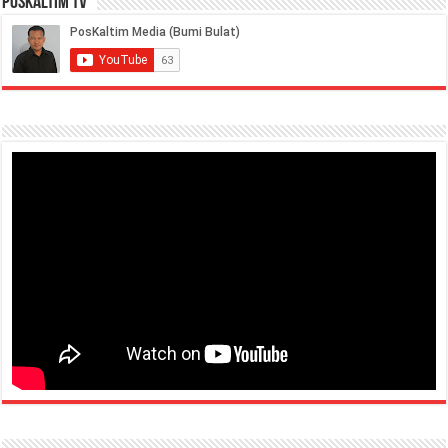
PosKaltim TV