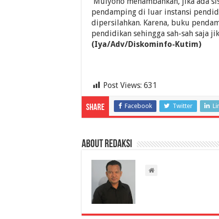
Mulyono menambahkan, jika ada si
pendamping di luar instansi pendi
dipersilahkan. Karena, buku pendam
pendidikan sehingga sah-sah saja 
(Iya/Adv/Diskominfo-Kutim)
Post Views:
631
Facebook
Twitter
Li
Share
About Redaksi