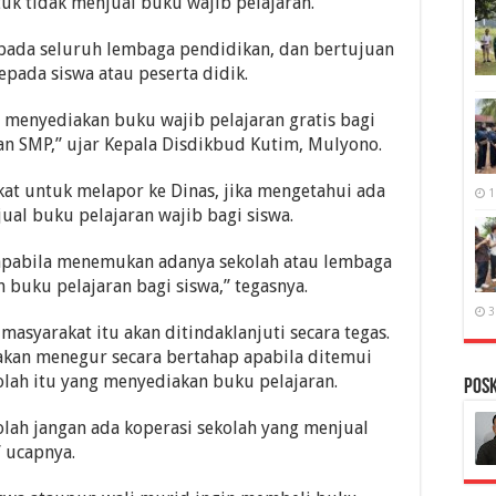
uk tidak menjual buku wajib pelajaran.
epada seluruh lembaga pendidikan, dan bertujuan
epada siswa atau peserta didik.
 menyediakan buku wajib pelajaran gratis bagi
dan SMP,” ujar Kepala Disdikbud Kutim, Mulyono.
at untuk melapor ke Dinas, jika mengetahui ada
1
al buku pelajaran wajib bagi siswa.
, apabila menemukan adanya sekolah atau lembaga
buku pelajaran bagi siswa,” tegasnya.
3
asyarakat itu akan ditindaklanjuti secara tegas.
kan menegur secara bertahap apabila ditemui
olah itu yang menyediakan buku pelajaran.
PosK
olah jangan ada koperasi sekolah yang menjual
 ucapnya.