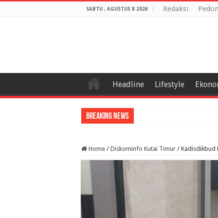
Redaksi
Pedom
SABTU , AGUSTUS 8 2026
Headline
Lifestyle
Ekono
Breaking News
Home
/
Diskominfo Kutai Timur
/
Kadisdikbud 