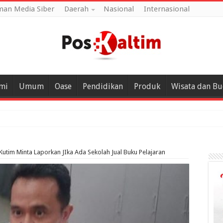
an Media Siber
Daerah
Nasional
Internasional
mi
Umum
Oase
Pendidikan
Produk
Wisata dan B
Kutim Minta Laporkan JIka Ada Sekolah Jual Buku Pelajaran