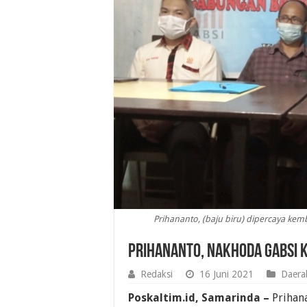
Prihananto, (baju biru) dipercaya ke
Prihananto, Nakhoda GABSI 
Redaksi
16 Juni 2021
Daera
Poskaltim.id, Samarinda –
Prihana