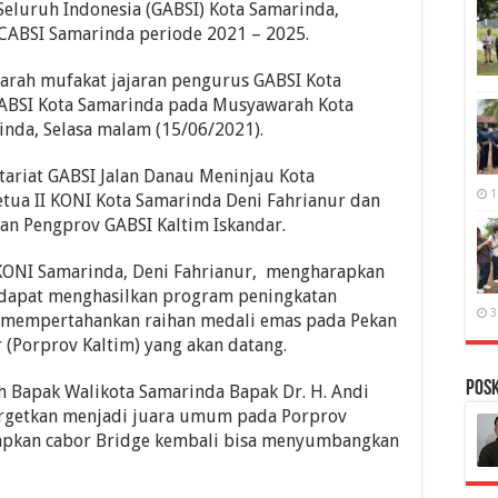
eluruh Indonesia (GABSI) Kota Samarinda,
 CABSI Samarinda periode 2021 – 2025.
arah mufakat jajaran pengurus GABSI Kota
GABSI Kota Samarinda pada Musyawarah Kota
nda, Selasa malam (15/06/2021).
tariat GABSI Jalan Danau Meninjau Kota
1
etua II KONI Kota Samarinda Deni Fahrianur dan
ian Pengprov GABSI Kaltim Iskandar.
KONI Samarinda, Deni Fahrianur, mengharapkan
 dapat menghasilkan program peningkatan
3
a mempertahankan raihan medali emas pada Pekan
 (Porprov Kaltim) yang akan datang.
PosK
eh Bapak Walikota Samarinda Bapak Dr. H. Andi
rgetkan menjadi juara umum pada Porprov
rapkan cabor Bridge kembali bisa menyumbangkan