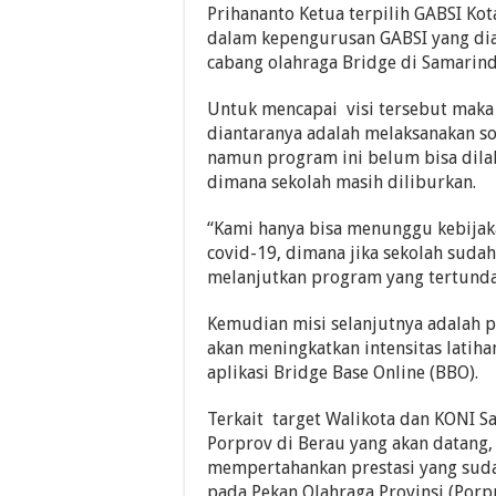
Prihananto Ketua terpilih GABSI Ko
dalam kepengurusan GABSI yang dia
cabang olahraga Bridge di Samarind
Untuk mencapai visi tersebut maka
diantaranya adalah melaksanakan so
namun program ini belum bisa dila
dimana sekolah masih diliburkan.
“Kami hanya bisa menunggu kebija
covid-19, dimana jika sekolah sudah
melanjutkan program yang tertunda 
Kemudian misi selanjutnya adalah 
akan meningkatkan intensitas latiha
aplikasi Bridge Base Online (BBO).
Terkait target Walikota dan KONI 
Porprov di Berau yang akan datang
mempertahankan prestasi yang suda
pada Pekan Olahraga Provinsi (Porp