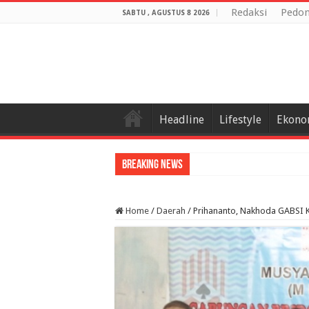
Redaksi
Pedom
SABTU , AGUSTUS 8 2026
Headline
Lifestyle
Ekono
Breaking News
Home
/
Daerah
/
Prihananto, Nakhoda GABSI 