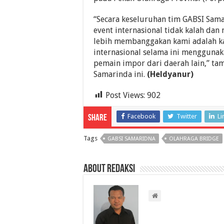
“Secara keseluruhan tim GABSI Sam
event internasional tidak kalah da
lebih membanggakan kami adalah ka
internasional selama ini mengguna
pemain impor dari daerah lain,” ta
Samarinda ini.
(Heldyanur)
Post Views:
902
Facebook
Twitter
Li
Share
Tags
GABSI SAMARIDNA
OLAHRAGA BRIDGE
About Redaksi