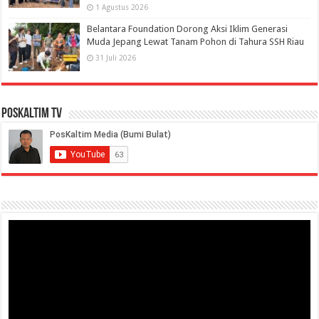
1 Agustus 2026
Belantara Foundation Dorong Aksi Iklim Generasi
Muda Jepang Lewat Tanam Pohon di Tahura SSH Riau
31 Juli 2026
PosKaltim TV