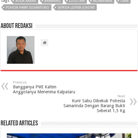
Tags
AULIA AKBAR
BAMBANG
LOGO IKN
NUSANTARA
OIKN
POHON HAYAT SUSANTONO
SEPEDA LISTRIK JOKOWI
About Redaksi
Previous
Bangganya PWI Kaltim
Anggotanya Menerima Kalpataru
Next
Kurir Sabu Dibekuk Polresta
Samarinda Dengan Barang Bukti
Seberat 1,5 Kg
Related Articles