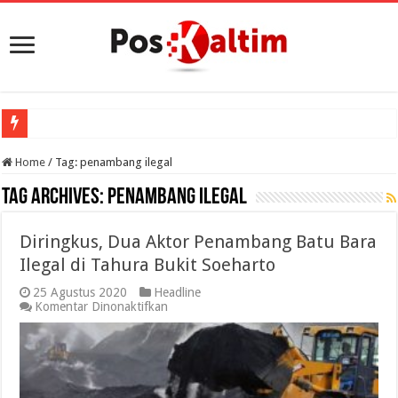
Home
/
Tag:
penambang ilegal
Tag Archives:
penambang ilegal
Diringkus, Dua Aktor Penambang Batu Bara
Ilegal di Tahura Bukit Soeharto
25 Agustus 2020
Headline
pada
Komentar Dinonaktifkan
Diringkus,
Dua
Aktor
Penambang
Batu
Bara