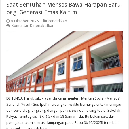
Saat Sentuhan Mensos Bawa Harapan Baru
bagi Generasi Emas Kaltim
8 Oktober 2025
Pendidikan
pada
Komentar Dinonaktifkan
Saat
Sentuhan
Mensos
Bawa
Harapan
Baru
bagi
Generasi
Emas
Kaltim
DI TENGAH hiruk pikuk agenda kerja menteri, Menteri Sosial (Mensos)
Saifullah Yusuf (Gus Ipul) meluangkan waktu berharga untuk meninjau
dan berdialog langsung dengan para siswa dan orang tua di Sekolah
Rakyat Terintegrasi (SRT) 57 dan 58 Samarinda. Itu bukan sekadar
peninjauan administrasi, kunjungan pada Rabu (8/10/2025) tersebut
membuka tirai kisah Nining, …