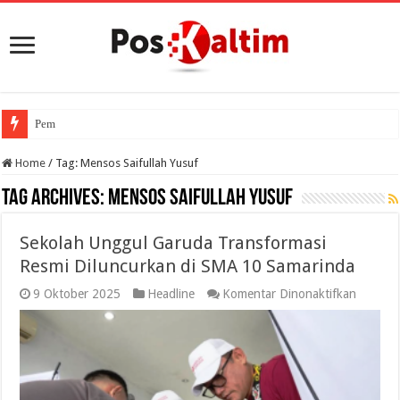
Pemerintah Pastikan
Home
/
Tag:
Mensos Saifullah Yusuf
Tag Archives:
Mensos Saifullah Yusuf
Sekolah Unggul Garuda Transformasi
Resmi Diluncurkan di SMA 10 Samarinda
pada
9 Oktober 2025
Headline
Komentar Dinonaktifkan
Sekolah
Unggul
Garuda
Transfo
Resmi
Diluncu
di