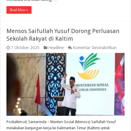
Read More »
Mensos Saifullah Yusuf Dorong Perluasan
Sekolah Rakyat di Kaltim
pada
7 Oktober 2025
Headline
Komentar Dinonaktifkan
Mensos
Saifulla
Yusuf
Dorong
Perluas
Sekolah
Rakyat
di
Kaltim
Poskaltim.id, Samarinda – Menteri Sosial (Mensos) Saifullah Yusuf
melakukan kunjungan kerja ke Kalimantan Timur (Kaltim) untuk