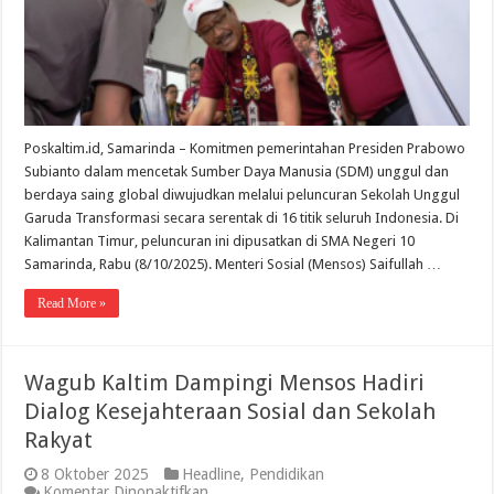
SMA
10
Samari
Poskaltim.id, Samarinda – Komitmen pemerintahan Presiden Prabowo
Subianto dalam mencetak Sumber Daya Manusia (SDM) unggul dan
berdaya saing global diwujudkan melalui peluncuran Sekolah Unggul
Garuda Transformasi secara serentak di 16 titik seluruh Indonesia. Di
Kalimantan Timur, peluncuran ini dipusatkan di SMA Negeri 10
Samarinda, Rabu (8/10/2025). Menteri Sosial (Mensos) Saifullah …
Read More »
Wagub Kaltim Dampingi Mensos Hadiri
Dialog Kesejahteraan Sosial dan Sekolah
Rakyat
8 Oktober 2025
Headline
,
Pendidikan
pada
Komentar Dinonaktifkan