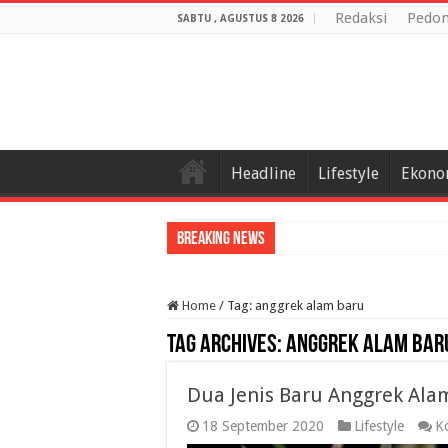
Redaksi
Pedom
SABTU , AGUSTUS 8 2026
Headline
Lifestyle
Ekono
Breaking News
Home
/
Tag:
anggrek alam baru
Tag Archives:
anggrek alam bar
Dua Jenis Baru Anggrek Ala
18 September 2020
Lifestyle
K