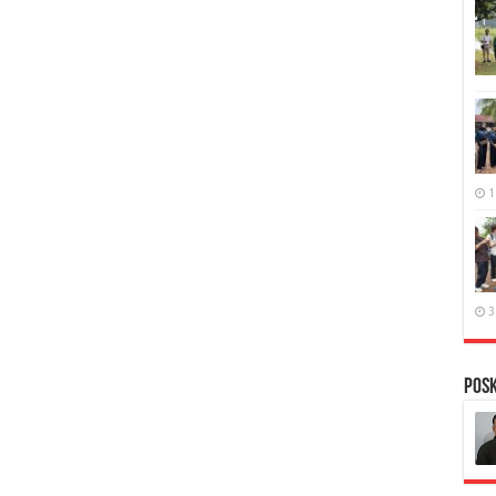
1
3
PosK