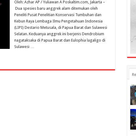
Oleh: Azhar AP / Yuliawan A Poskaltim.com, Jakarta –
Jenis
Baru
Dua spesies baru anggrek alam ditemukan oleh
Anggrek
Peneliti Pusat Penelitian Konservasi Tumbuhan dan
Alam
Kebun Raya Lembaga Ilmu Pengetahuan Indonesia
Ditemukan
di
(LIPI) Destario Metusala, di Papua Barat dan Sulawesi
Papua
Selatan. Keduanya anggrek ini berjenis Dendrobium
dan
nagataksaka di Papua Barat dan Eulophia lagaligo di
Sulsel
Sulawesi …
Re