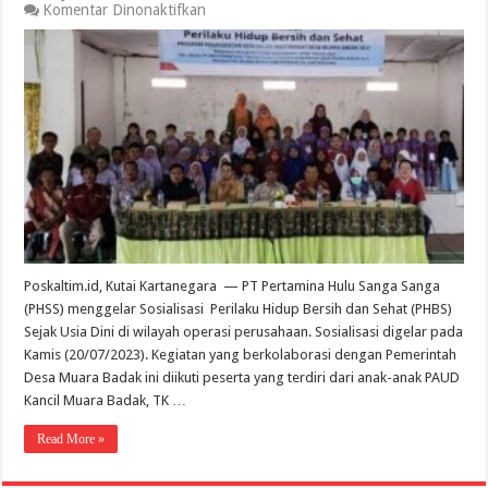
pada
Komentar Dinonaktifkan
PT
PHSS
Gelar
Sosialisasi
Perilaku
Hidup
Bersih
dan
Sehat
Sejak
Usia
Dini
Poskaltim.id, Kutai Kartanegara — PT Pertamina Hulu Sanga Sanga
(PHSS) menggelar Sosialisasi Perilaku Hidup Bersih dan Sehat (PHBS)
Sejak Usia Dini di wilayah operasi perusahaan. Sosialisasi digelar pada
Kamis (20/07/2023). Kegiatan yang berkolaborasi dengan Pemerintah
Desa Muara Badak ini diikuti peserta yang terdiri dari anak-anak PAUD
Kancil Muara Badak, TK …
Read More »