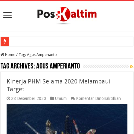
Home
/
Tag:
Agus Amperianto
Tag Archives:
Agus Amperianto
Kinerja PHM Selama 2020 Melampaui
Target
pada
28 Desember 2020
Umum
Komentar Dinonaktifkan
Kinerja
PHM
Selama
2020
Melamp
Target