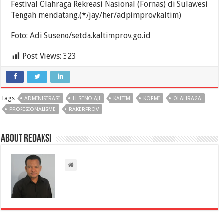
Festival Olahraga Rekreasi Nasional (Fornas) di Sulawesi
Tengah mendatang.(*/jay/her/adpimprovkaltim)
Foto: Adi Suseno/setda.kaltimprov.go.id
Post Views:
323
Tags
ADMINISTRASI
H SENO AJI
KALTIM
KORMI
OLAHRAGA
PROFESIONALISME
RAKERPROV
About Redaksi