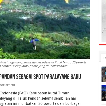
Re
lahraga dan pariwisata desa-desa di Kutai Timur, 20 peserta
ekspedisi eksplorasi paralayang di Teluk Pandan.
 Pandan Sebagai Spot Paralayang Baru
portaiment
Indonesia (FASI) Kabupaten Kutai Timur
alayang di Teluk Pandan selama sembilan hari,
giatan ini melibatkan 20 peserta dari berbagai