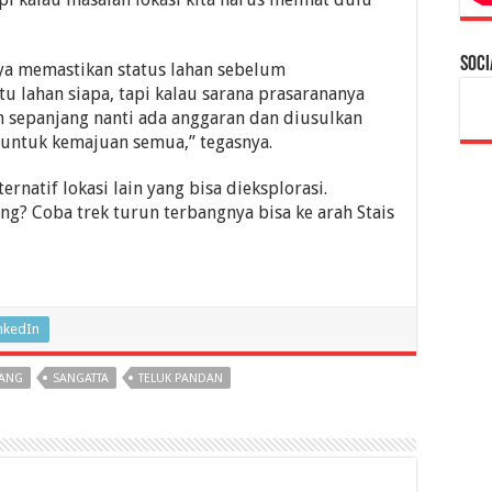
Soci
ya memastikan status lahan sebelum
u lahan siapa, tapi kalau sarana prasarananya
 sepanjang nanti ada anggaran dan diusulkan
a untuk kemajuan semua,” tegasnya.
rnatif lokasi lain yang bisa dieksplorasi.
ng? Coba trek turun terbangnya bisa ke arah Stais
nkedIn
YANG
SANGATTA
TELUK PANDAN