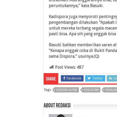
peruntukannya,” kata Basuki.
Kadispora juga menyoroti pentingn
pengembangan dilakukan. “Apakah it
untuk mereka terbang segala macam
pasti bisa. Apa sih yang enggak bis
Basuki bahkan memberikan saran alte
“Kenapa enggak coba di Bukit Panda
sama Dispora,” usulnya.(Q)
Post Views:
487
Facebook
Twitter
Li
Share
Tags
DISPORA KUTIM
FASI KUTIM
PARALA
About Redaksi