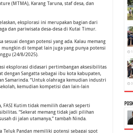
ture (MTMA), Karang Taruna, staf desa, dan
elaskan, eksplorasi ini merupakan bagian dari
ga dan pariwisata desa-desa di Kutai Timur.
sa sesuai dengan potensi yang ada. Kalau memang
, mungkin di tempat lain juga yang punya potensi
1
inggu (24/8/2025).
si eksplorasi didasari pertimbangan aksesibilitas
ekat dengan Sangatta sebagai ibu kota kabupaten,
an Samarinda. “Untuk olahraga kemudian industri
3
sekolah, kemudian kompetisi dan lain-lain
PosK
 FASI Kutim tidak memilih daerah seperti
sibilitas. “Sekerat memang tidak jadi pilihan
 susah di jalan utamanya,” tambah Ninda.
 Teluk Pandan memiliki potensi sebagai spot