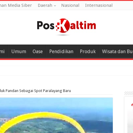
an Media Siber
Daerah
Nasional
Internasional
mi
Umum
Oase
Pendidikan
Produk
Wisata dan B
eluk Pandan Sebagai Spot Paralayang Baru