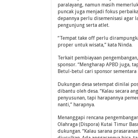
paralayang, namun masih memerluka
puncak juga menjadi fokus perbaika
depannya perlu disemenisasi agar
pengunjung serta atlet.
“Tempat take off perlu dirampungk
proper untuk wisata,” kata Ninda.
Terkait pembiayaan pengembangan,
sponsor. “Mengharap APBD juga, tapi
Betul-betul cari sponsor sementara 
Dukungan desa setempat dinilai pos
dibantu oleh desa. “Kalau secara a
penyusunan, tapi harapannya pemer
nanti,” harapnya.
Menanggapi rencana pengembangan s
Olahraga (Dispora) Kutai Timur Ba
dukungan. “Kalau sarana prasaranan
diusulkan. Ada anggarannya bisa, ta