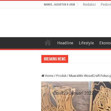
Redaksi
Pedom
KAMIS , AGUSTUS 6 2026
Headline
Lifestyle
Ekono
Breaking News
Home
/
Produk
/
MuaraWis WoodCraft Fokus p