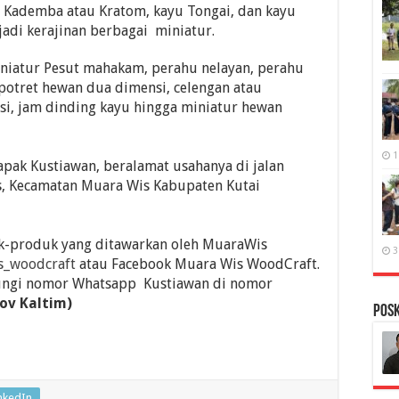
 Kademba atau Kratom, kayu Tongai, dan kayu
adi kerajinan berbagai miniatur.
niatur Pesut mahakam, perahu nelayan, perahu
 potret hewan dua dimensi, celengan atau
si, jam dinding kayu hingga miniatur hewan
1
apak Kustiawan, beralamat usahanya di jalan
s, Kecamatan Muara Wis Kabupaten Kutai
k-produk yang ditawarkan oleh MuaraWis
3
_woodcraft
atau Facebook Muara Wis WoodCraft.
ngi nomor Whatsapp Kustiawan di nomor
ov Kaltim)
PosK
nkedIn