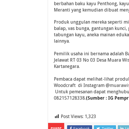
berbahan baku kayu Penthong, kayu
Meranti yang kemudian dibuat menj
Produk unggulan mereka seperti mi
balap, vas bunga, gantungan kunci,
tabungan kayu, aneka mainan eduka
lainnya.
Pemilik usaha ini bernama adalah B
Jelawat RT 03 No 03 Desa Muara Wi
Kartanegara.
Pembaca dapat melihat-lihat produ
Woodcraft di Instagram
@muarawis
Untuk pemesanan dapat menghubu
082157128338.
(Sumber : IG Pempr
Post Views:
1,323
Facebook
Twitter
Li