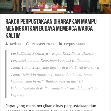
Rakor Perpustakaan Diharapkan Mampu
Meningkatkan Budaya Membaca Warga
Kaltim
Redaksi
15 Maret 2023
Perpustakaan
Poskaltim.id, Surabaya –
Rapat Koordinasi
Daerah
Perpustakaan dan Kearsipan Provinsi Kalimantan
Timur Tahun 2023 yang digelar di Kota Surabaya Jawa
Timur (jatim) berlangsung sukses dan lancar tanpa
kendala yang berarti. Bahkan peserta dari 10
kabupaten/kota di Kaltim sangat antusias dalam setiap
kegiatan.
Rapat yang mensinergikan dinas perpustakaan dan