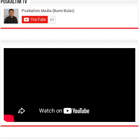
PosKaltim TV