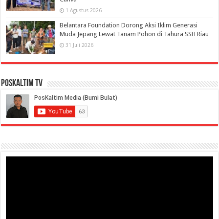
1 Agustus 2026
Belantara Foundation Dorong Aksi Iklim Generasi
Muda Jepang Lewat Tanam Pohon di Tahura SSH Riau
31 Juli 2026
PosKaltim TV