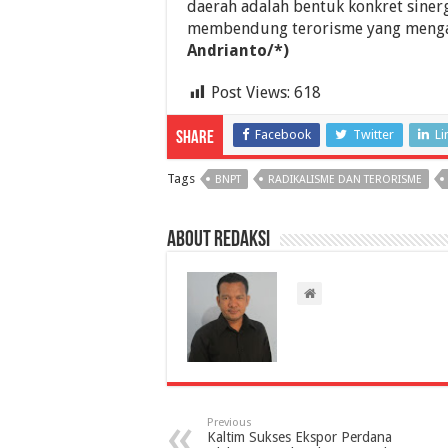
daerah adalah bentuk konkret sine
membendung terorisme yang menga
Andrianto/*)
Post Views:
618
Facebook
Twitter
Li
Share
Tags
BNPT
RADIKALISME DAN TERORISME
About Redaksi
Previous
Kaltim Sukses Ekspor Perdana