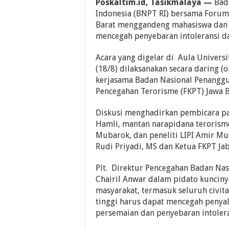
Poskaltim.id, Tasikmalaya —
Bad
Indonesia (BNPT RI) bersama Forum
Barat menggandeng mahasiswa dan ci
mencegah penyebaran intoleransi da
Acara yang digelar di Aula Universi
(18/8) dilaksanakan secara daring (
kerjasama Badan Nasional Penanggu
Pencegahan Terorisme (FKPT) Jawa Ba
Diskusi menghadirkan pembicara pak
Hamli, mantan narapidana terorisme
Mubarok, dan peneliti LIPI Amir Mud
Rudi Priyadi, MS dan Ketua FKPT Jab
Plt. Direktur Pencegahan Badan Na
Chairil Anwar dalam pidato kunci
masyarakat, termasuk seluruh civit
tinggi harus dapat mencegah penya
persemaian dan penyebaran intolera