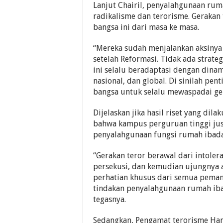
Lanjut Chairil, penyalahgunaan ru
radikalisme dan terorisme. Gerakan
bangsa ini dari masa ke masa.
“Mereka sudah menjalankan aksinya
setelah Reformasi. Tidak ada strate
ini selalu beradaptasi dengan dinam
nasional, dan global. Di sinilah pe
bangsa untuk selalu mewaspadai gera
Dijelaskan jika hasil riset yang d
bahwa kampus perguruan tinggi jus
penyalahgunaan fungsi rumah ibada
“Gerakan teror berawal dari intoler
persekusi, dan kemudian ujungnya a
perhatian khusus dari semua pema
tindakan penyalahgunaan rumah iba
tegasnya.
Sedangkan, Pengamat terorisme Ham