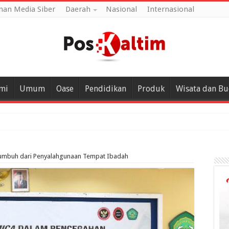
an Media Siber
Daerah
Nasional
Internasional
mi
Umum
Oase
Pendidikan
Produk
Wisata dan B
Tumbuh dari Penyalahgunaan Tempat Ibadah