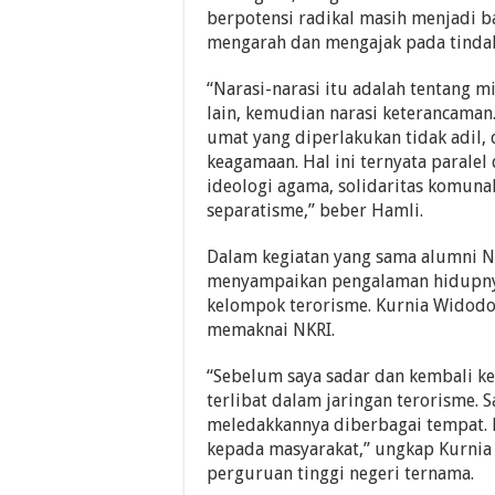
berpotensi radikal masih menjadi ba
mengarah dan mengajak pada tindak
“Narasi-narasi itu adalah tentang 
lain, kemudian narasi keterancaman. 
umat yang diperlakukan tidak adil, d
keagamaan. Hal ini ternyata paralel 
ideologi agama, solidaritas komunal
separatisme,” beber Hamli.
Dalam kegiatan yang sama alumni Ne
menyampaikan pengalaman hidupnya
kelompok terorisme. Kurnia Widodo
memaknai NKRI.
“Sebelum saya sadar dan kembali k
terlibat dalam jaringan terorisme.
meledakkannya diberbagai tempat. B
kepada masyarakat,” ungkap Kurni
perguruan tinggi negeri ternama.