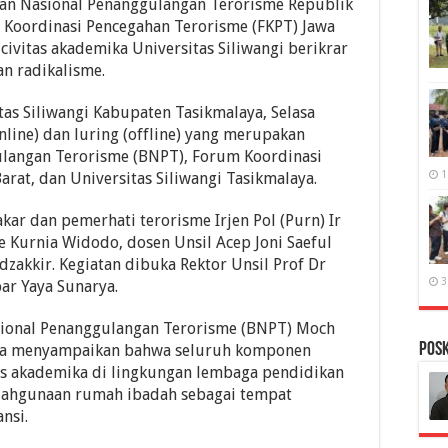
an Nasional Penanggulangan Terorisme Republik
 Koordinasi Pencegahan Terorisme (FKPT) Jawa
vitas akademika Universitas Siliwangi berikrar
n radikalisme.
tas Siliwangi Kabupaten Tasikmalaya, Selasa
online) dan luring (offline) yang merupakan
langan Terorisme (BNPT), Forum Koordinasi
1
rat, dan Universitas Siliwangi Tasikmalaya.
ar dan pemerhati terorisme Irjen Pol (Purn) Ir
 Kurnia Widodo, dosen Unsil Acep Joni Saeful
zakkir. Kegiatan dibuka Rektor Unsil Prof Dr
3
ar Yaya Sunarya.
sional Penanggulangan Terorisme (BNPT) Moch
PosK
nya menyampaikan bahwa seluruh komponen
as akademika di lingkungan lembaga pendidikan
lahgunaan rumah ibadah sebagai tempat
nsi.