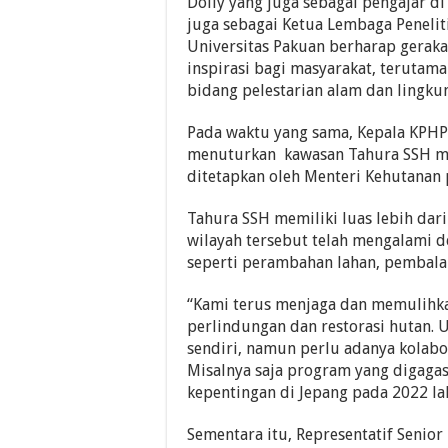
Dolly yang juga sebagai pengajar di
juga sebagai Ketua Lembaga Peneli
Universitas Pakuan berharap gera
inspirasi bagi masyarakat, terutama
bidang pelestarian alam dan lingku
Pada waktu yang sama, Kepala KPHP M
menuturkan kawasan Tahura SSH me
ditetapkan oleh Menteri Kehutanan 
Tahura SSH memiliki luas lebih dari
wilayah tersebut telah mengalami de
seperti perambahan lahan, pembalak
“Kami terus menjaga dan memulihka
perlindungan dan restorasi hutan. U
sendiri, namun perlu adanya kolabo
Misalnya saja program yang digaga
kepentingan di Jepang pada 2022 lalu
Sementara itu, Representatif Senior