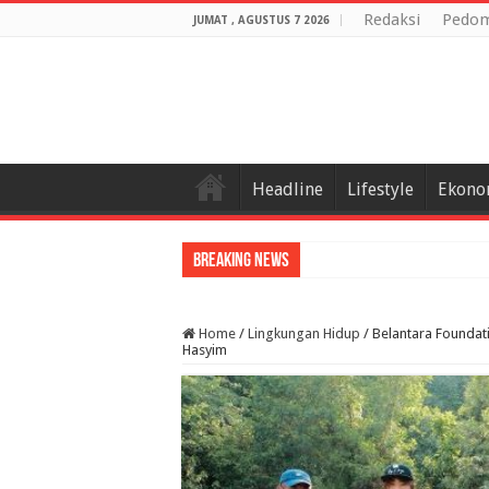
Redaksi
Pedom
JUMAT , AGUSTUS 7 2026
Headline
Lifestyle
Ekono
Breaking News
Porprov VIII
Home
/
Lingkungan Hidup
/
Belantara Foundati
Hasyim