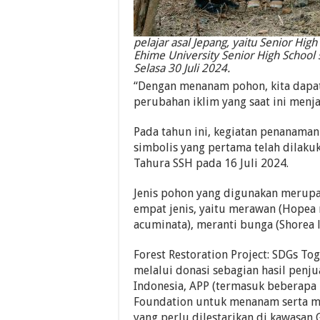
pelajar asal Jepang, yaitu Senior Hig
Ehime University Senior High School
Selasa 30 Juli 2024.
“Dengan menanam pohon, kita dapa
perubahan iklim yang saat ini menj
Pada tahun ini, kegiatan penanaman
simbolis yang pertama telah dilaku
Tahura SSH pada 16 Juli 2024.
Jenis pohon yang digunakan merupaka
empat jenis, yaitu merawan (Hopea
acuminata), meranti bunga (Shorea 
Forest Restoration Project: SDGs T
melalui donasi sebagian hasil penj
Indonesia, APP (termasuk beberapa
Foundation untuk menanam serta mem
yang perlu dilestarikan di kawasan 