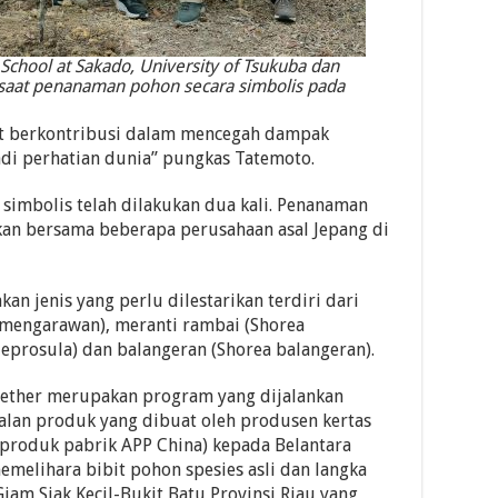
h School at Sakado, University of Tsukuba dan
 saat penanaman pohon secara simbolis pada
t berkontribusi dalam mencegah dampak
adi perhatian dunia” pungkas Tatemoto.
 simbolis telah dilakukan dua kali. Penanaman
kan bersama beberapa perusahaan asal Jepang di
n jenis yang perlu dilestarikan terdiri dari
 mengarawan), meranti rambai (Shorea
leprosula) dan balangeran (Shorea balangeran).
ogether merupakan program yang dijalankan
ualan produk yang dibuat oleh produsen kertas
 produk pabrik APP China) kepada Belantara
elihara bibit pohon spesies asli dan langka
Giam Siak Kecil-Bukit Batu Provinsi Riau yang