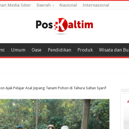
an Media Siber
Daerah
Nasional
Internasional
mi
Umum
Oase
Pendidikan
Produk
Wisata dan B
on Ajak Pelajar Asal Jepang Tanam Pohon di Tahura Sultan Syarif