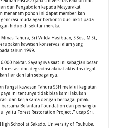
 Sekolah Pascasarjana Universitas Pakuan dan
tian dan Pengabdian kepada Masyarakat
kan menanam pohon ini dapat memberikan
 generasi muda agar berkontribusi aktif pada
ngan hidup di sekitar mereka.
inas Tahura, Sri Wilda Hasibuan, S.Sos., M.Si.,
rupakan kawasan konservasi alam yang
pada tahun 1999.
 6.000 hektar. Sayangnya saat ini sebagian besar
forestasi dan degradasi akibat aktivitas ilegal
an liar dan lain sebagainya.
n fungsi kawasan Tahura SSH melalui kegiatan
paya ini tentunya tidak bisa kami lakukan
rasi dan kerja sama dengan berbagai pihak.
s bersama Belantara Foundation dan pemangku
, yaitu Forest Restoration Project ,” ucap Sri.
 High School at Sakado, University of Tsukuba,