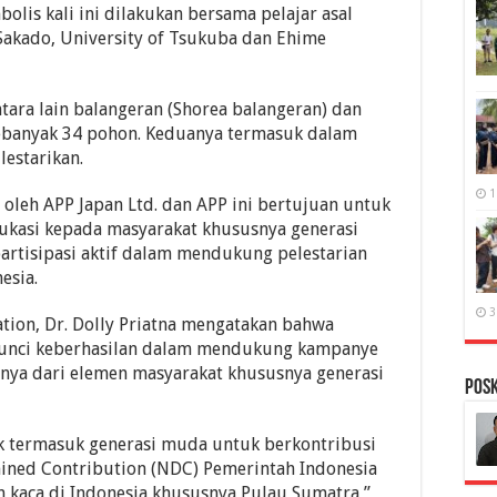
lis kali ini dilakukan bersama pelajar asal
 Sakado, University of Tsukuba dan Ehime
tara lain balangeran (Shorea balangeran) dan
sebanyak 34 pohon. Keduanya termasuk dalam
lestarikan.
1
leh APP Japan Ltd. dan APP ini bertujuan untuk
ukasi kepada masyarakat khususnya generasi
artisipasi aktif dalam mendukung pelestarian
esia.
3
ation, Dr. Dolly Priatna mengatakan bahwa
kunci keberhasilan dalam mendukung kampanye
nya dari elemen masyarakat khususnya generasi
PosK
k termasuk generasi muda untuk berkontribusi
ned Contribution (NDC) Pemerintah Indonesia
 kaca di Indonesia khususnya Pulau Sumatra,”