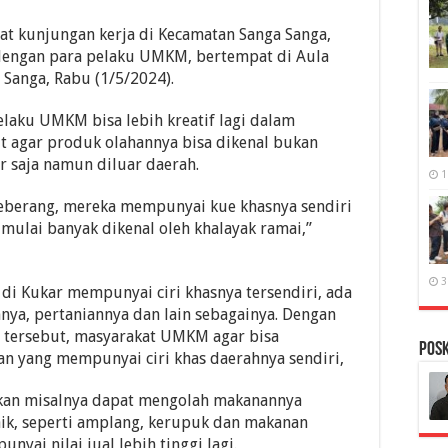
aat kunjungan kerja di Kecamatan Sanga Sanga,
dengan para pelaku UMKM, bertempat di Aula
 Sanga, Rabu (1/5/2024).
laku UMKM bisa lebih kreatif lagi dalam
t agar produk olahannya bisa dikenal bukan
r saja namun diluar daerah.
1
Seberang, mereka mempunyai kue khasnya sendiri
 mulai banyak dikenal oleh khalayak ramai,”
3
 di Kukar mempunyai ciri khasnya tersendiri, ada
nnya, pertaniannya dan lain sebagainya. Dengan
n tersebut, masyarakat UMKM agar bisa
PosK
 yang mempunyai ciri khas daerahnya sendiri,
ikan misalnya dapat mengolah makanannya
aik, seperti amplang, kerupuk dan makanan
yai nilai jual lebih tinggi lagi.