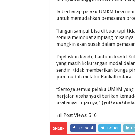
Ia berharap pelaku UMKM bisa memp
untuk memudahkan pemasaran pr
”Jangan sampai bisa dibuat tapi tid
semua membuat amplang misalnya 
mungkin akan susah dalam pemasara
Dijelaskan Rendi, bantuan kredit 
yang masih kekurangan modal dala
sendiri tidak memberikan bunga pin
pun mudah melalui Bankaltimtara.
“Semoga semua pelaku UMKM yang 
berjalan usahanya diberikan kemud
usahanya,” ujarnya,”
(yul/adv/disk
Post Views:
510
Facebook
Twitter
Li
Share