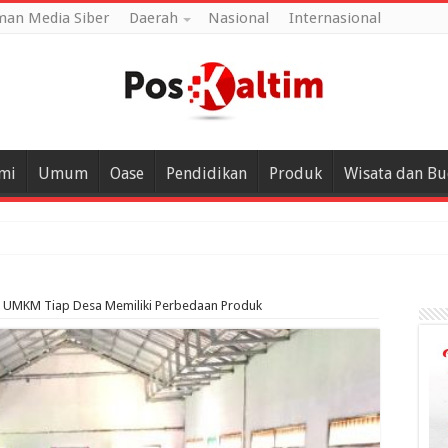
an Media Siber
Daerah
Nasional
Internasional
mi
Umum
Oase
Pendidikan
Produk
Wisata dan B
ta UMKM Tiap Desa Memiliki Perbedaan Produk