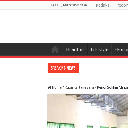
Redaksi
Pedom
SABTU , AGUSTUS 8 2026
Headline
Lifestyle
Ekono
Breaking News
Home
/
Kutai Kartanegara
/
Rendi Solihin Min