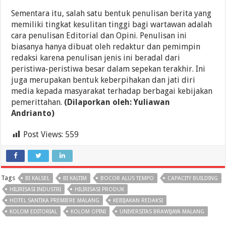
Sementara itu, salah satu bentuk penulisan berita yang
memiliki tingkat kesulitan tinggi bagi wartawan adalah
cara penulisan Editorial dan Opini. Penulisan ini
biasanya hanya dibuat oleh redaktur dan pemimpin
redaksi karena penulisan jenis ini beradal dari
peristiwa-peristiwa besar dalam sepekan terakhir. Ini
juga merupakan bentuk keberpihakan dan jati diri
media kepada masyarakat terhadap berbagai kebijakan
pemerittahan.
(Dilaporkan oleh: Yuliawan
Andrianto)
Post Views:
559
Tags
BI KALSEL
BI KALTIM
BOCOR ALUS TEMPO
CAPACITY BUILDING
HILIRISASI INDUSTRI
HILIRISASI PRODUK
HOTEL SANTIKA PREMIERE MALANG
KEBIJAKAN REDAKSI
KOLOM EDITORIAL
KOLOM OPINI
UNIVERSITAS BRAWIJAYA MALANG