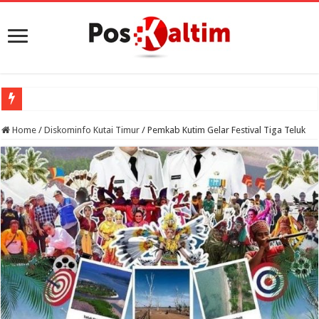
Home
/
Diskominfo Kutai Timur
/
Pemkab Kutim Gelar Festival Tiga Teluk