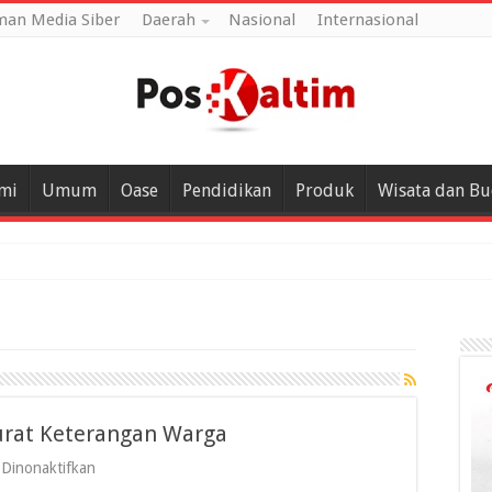
an Media Siber
Daerah
Nasional
Internasional
mi
Umum
Oase
Pendidikan
Produk
Wisata dan B
urat Keterangan Warga
pada
Dinonaktifkan
Kaltim