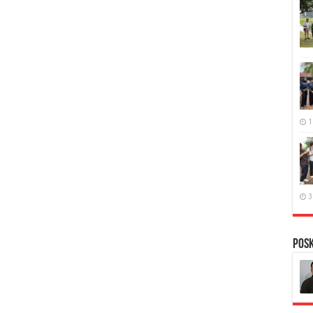
1
3
PosK