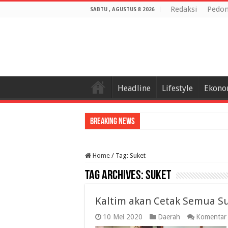
Redaksi
Pedom
SABTU , AGUSTUS 8 2026
Headline
Lifestyle
Ekono
Breaking News
Home
/
Tag:
Suket
Tag Archives:
Suket
Kaltim akan Cetak Semua S
10 Mei 2020
Daerah
Komentar 