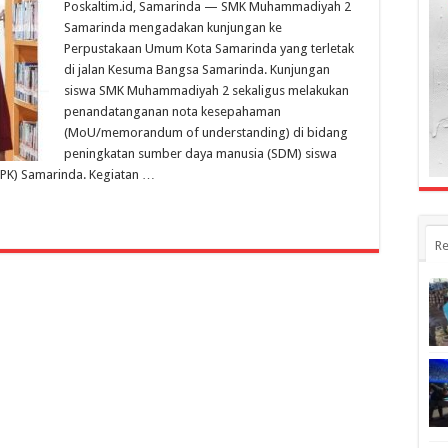
Poskaltim.id, Samarinda — SMK Muhammadiyah 2
Muhammadiyah
2
Samarinda mengadakan kunjungan ke
Teken
Perpustakaan Umum Kota Samarinda yang terletak
MoU
di jalan Kesuma Bangsa Samarinda. Kunjungan
Kerjasama
Peningkatan
siswa SMK Muhammadiyah 2 sekaligus melakukan
SDM
penandatanganan nota kesepahaman
(MoU/memorandum of understanding) di bidang
peningkatan sumber daya manusia (SDM) siswa
PK) Samarinda. Kegiatan …
Re