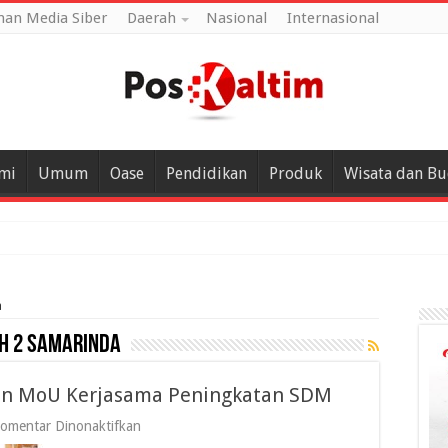
an Media Siber
Daerah
Nasional
Internasional
mi
Umum
Oase
Pendidikan
Produk
Wisata dan B
a
 2 Samarinda
n MoU Kerjasama Peningkatan SDM
pada
omentar Dinonaktifkan
SMK