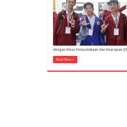
dengan Dinas Perpustakaan dan Kearsipan (D
Read More »