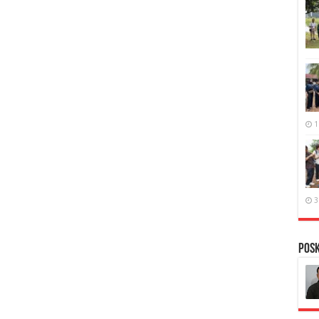
1
3
PosK