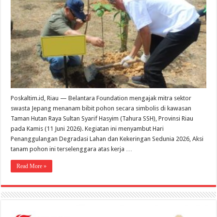
Sektor
Swasta
Jepang
Tanam
Pohon
Sambut
Hari
Penanggulangan
Degradasi
Lahan
dan
Kekeringan
Poskaltim.id, Riau — Belantara Foundation mengajak mitra sektor
Sedunia
2026
swasta Jepang menanam bibit pohon secara simbolis di kawasan
Taman Hutan Raya Sultan Syarif Hasyim (Tahura SSH), Provinsi Riau
pada Kamis (11 Juni 2026). Kegiatan ini menyambut Hari
Penanggulangan Degradasi Lahan dan Kekeringan Sedunia 2026, Aksi
tanam pohon ini terselenggara atas kerja …
Read More »