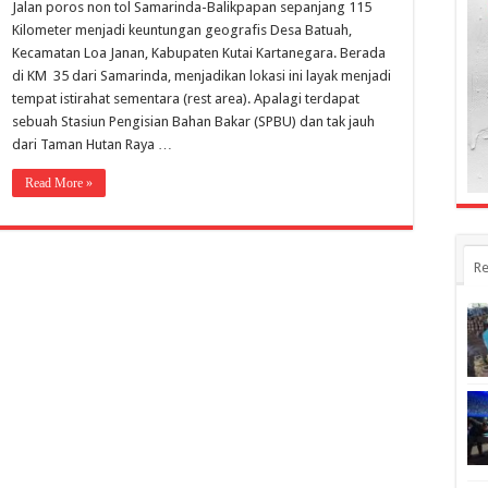
Jalan poros non tol Samarinda-Balikpapan sepanjang 115
Rest
Area,
Kilometer menjadi keuntungan geografis Desa Batuah,
Desa
Kecamatan Loa Janan, Kabupaten Kutai Kartanegara. Berada
Batuah
di KM 35 dari Samarinda, menjadikan lokasi ini layak menjadi
Siapkan
Sejumlah
tempat istirahat sementara (rest area). Apalagi terdapat
Produk
sebuah Stasiun Pengisian Bahan Bakar (SPBU) dan tak jauh
Wisata
dari Taman Hutan Raya …
Read More »
Re