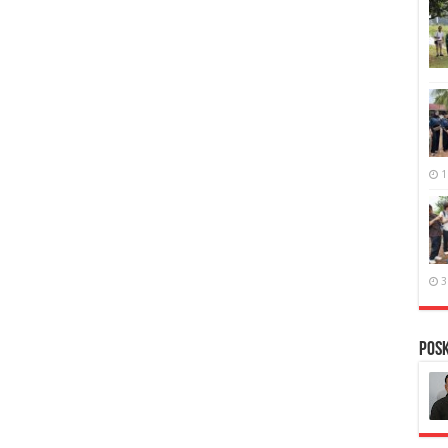
1
3
PosK