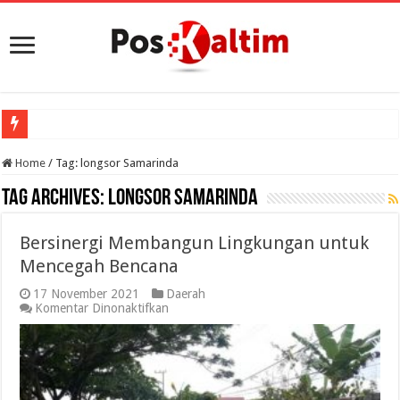
Home
/
Tag:
longsor Samarinda
Tag Archives:
longsor Samarinda
Bersinergi Membangun Lingkungan untuk
Mencegah Bencana
17 November 2021
Daerah
pada
Komentar Dinonaktifkan
Bersinergi
Membangun
Lingkungan
untuk
Mencegah
Bencana