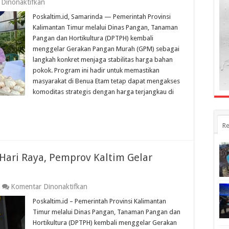
pada
Dinonaktifkan
Jaga
Poskaltim.id, Samarinda — Pemerintah Provinsi
Daya
Beli
Kalimantan Timur melalui Dinas Pangan, Tanaman
Pasca-
Pangan dan Hortikultura (DPTPH) kembali
Lebaran,
menggelar Gerakan Pangan Murah (GPM) sebagai
Pemprov
Kaltim
langkah konkret menjaga stabilitas harga bahan
Gencarkan
pokok. Program ini hadir untuk memastikan
Gerakan
masyarakat di Benua Etam tetap dapat mengakses
Pangan
Murah
komoditas strategis dengan harga terjangkau di
Re
 Hari Raya, Pemprov Kaltim Gelar
pada
Komentar Dinonaktifkan
Jaga
Poskaltim.id – Pemerintah Provinsi Kalimantan
Stabilitas
Harga
Timur melalui Dinas Pangan, Tanaman Pangan dan
Jelang
Hortikultura (DPTPH) kembali menggelar Gerakan
Hari