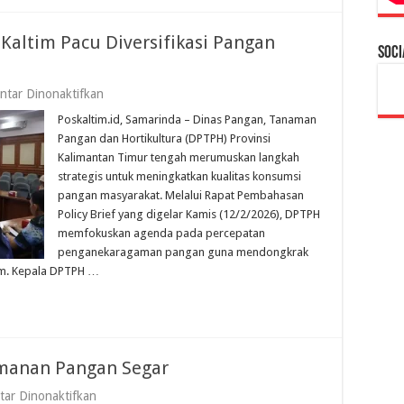
 Kaltim Pacu Diversifikasi Pangan
Soci
pada
tar Dinonaktifkan
Kejar
Poskaltim.id, Samarinda – Dinas Pangan, Tanaman
Skor
Ideal
Pangan dan Hortikultura (DPTPH) Provinsi
100,
Kalimantan Timur tengah merumuskan langkah
DPTPH
strategis untuk meningkatkan kualitas konsumsi
Kaltim
Pacu
pangan masyarakat. Melalui Rapat Pembahasan
Diversifikasi
Policy Brief yang digelar Kamis (12/2/2026), DPTPH
Pangan
memfokuskan agenda pada percepatan
Berbasis
Sumber
penganekaragaman pangan guna mendongkrak
Daya
am. Kepala DPTPH …
Lokal
manan Pangan Segar
pada
ar Dinonaktifkan