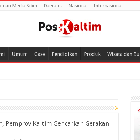
oman Media Siber
Daerah
Nasional
Internasional
mi
Umum
Oase
Pendidikan
Produk
Wisata dan B
an, Pemprov Kaltim Gencarkan Gerakan