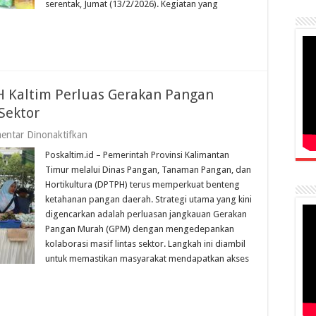
Serentak
serentak, Jumat (13/2/2026). Kegiatan yang
di
Enam
Daerah
H Kaltim Perluas Gerakan Pangan
Sektor
pada
entar Dinonaktifkan
Jaga
Poskaltim.id – Pemerintah Provinsi Kalimantan
Daya
Beli
Timur melalui Dinas Pangan, Tanaman Pangan, dan
Warga,
Hortikultura (DPTPH) terus memperkuat benteng
DPTPH
ketahanan pangan daerah. Strategi utama yang kini
Kaltim
Perluas
digencarkan adalah perluasan jangkauan Gerakan
Gerakan
Pangan Murah (GPM) dengan mengedepankan
Pangan
kolaborasi masif lintas sektor. Langkah ini diambil
Murah
Lewat
untuk memastikan masyarakat mendapatkan akses
Sinergi
Lintas
Sektor