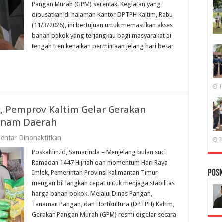
Pangan Murah (GPM) serentak. Kegiatan yang
Raya,
Pemprov
dipusatkan di halaman Kantor DPTPH Kaltim, Rabu
Kaltim
(11/3/2026), ini bertujuan untuk memastikan akses
Gelar
bahan pokok yang terjangkau bagi masyarakat di
Gerakan
Pangan
tengah tren kenaikan permintaan jelang hari besar
Murah
1
 Pemprov Kaltim Gelar Gerakan
Enam Daerah
pada
entar Dinonaktifkan
3
Sambut
Poskaltim.id, Samarinda – Menjelang bulan suci
Ramadan
dan
Ramadan 1447 Hijriah dan momentum Hari Raya
Imlek,
PosK
Imlek, Pemerintah Provinsi Kalimantan Timur
Pemprov
mengambil langkah cepat untuk menjaga stabilitas
Kaltim
Gelar
harga bahan pokok. Melalui Dinas Pangan,
Gerakan
Tanaman Pangan, dan Hortikultura (DPTPH) Kaltim,
Pangan
Gerakan Pangan Murah (GPM) resmi digelar secara
Murah