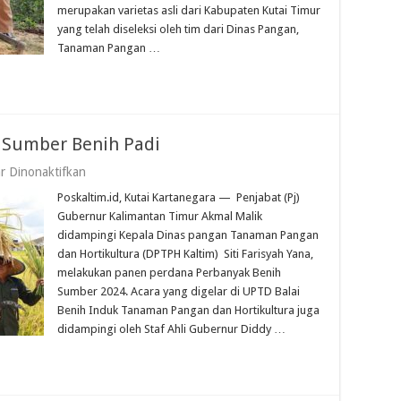
Balikpapan
merupakan varietas asli dari Kabupaten Kutai Timur
Utara
yang telah diseleksi oleh tim dari Dinas Pangan,
Tanaman Pangan …
 Sumber Benih Padi
pada
r Dinonaktifkan
Akmal
Poskaltim.id, Kutai Kartanegara — Penjabat (Pj)
Malik
panen
Gubernur Kalimantan Timur Akmal Malik
Perdana
didampingi Kepala Dinas pangan Tanaman Pangan
Sumber
dan Hortikultura (DPTPH Kaltim) Siti Farisyah Yana,
Benih
Padi
melakukan panen perdana Perbanyak Benih
Sumber 2024. Acara yang digelar di UPTD Balai
Benih Induk Tanaman Pangan dan Hortikultura juga
didampingi oleh Staf Ahli Gubernur Diddy …