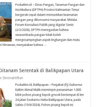
DPTPH
Poskaltim.id – Dinas Pangan, Tanaman Pangan dan
Kaltim
Perketat
Hortikultura (DPTPH) Provinsi Kalimantan Timur
Keamanan
bergerak cepat dalam memastikan keamanan
Pangan
pangan yang dikonsumsi masyarakat. Melalui
Segar
Forum Konsultasi Publik yang digelar Senin
(2/2/2026), DPTPH menegaskan bahwa
swasembada pangan tidak boleh
mengesampingkan aspek lingkungan dan mutu
hmi Himawan, menyatakan bahwa …
Ditanam Serentak di Balikpapan Utara
pada
r Dinonaktifkan
Seribu
Poskaltim.id, Balikpapan – Penjabat (Pj) Gubernur
Pohon
Pisang
Kaltim Akmal Malik memimpin penanaman 1.000
Kepok
bibit pohon pisang kepok grecek bertempat di km
Ditanam
24 Jalan Soekarno Hatta Balikpapan Utara, pada
Serentak
di
Sabtu (15/6/2024). Pohon pisang kepok ini