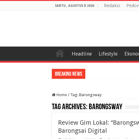
Redaksi
Pedom
SABTU , AGUSTUS 8 2026
Headline
Lifestyle
Ekono
Breaking News
Home
/
Tag:
Barongsway
Tag Archives:
Barongsway
Review Gim Lokal: “Barongs
Barongsai Digital