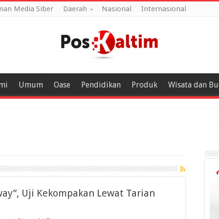
an Media Siber
Daerah
Nasional
Internasional
mi
Umum
Oase
Pendidikan
Produk
Wisata dan B
way”, Uji Kekompakan Lewat Tarian