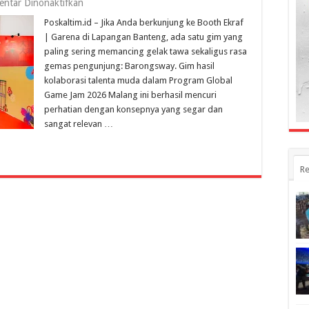
pada
ntar Dinonaktifkan
Review
Poskaltim.id – Jika Anda berkunjung ke Booth Ekraf
Gim
Lokal:
| Garena di Lapangan Banteng, ada satu gim yang
“Barongsway”,
paling sering memancing gelak tawa sekaligus rasa
Uji
gemas pengunjung: Barongsway. Gim hasil
Kekompakan
Lewat
kolaborasi talenta muda dalam Program Global
Tarian
Game Jam 2026 Malang ini berhasil mencuri
Barongsai
perhatian dengan konsepnya yang segar dan
Digital
sangat relevan …
Re