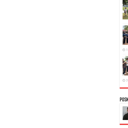
1
3
PosK