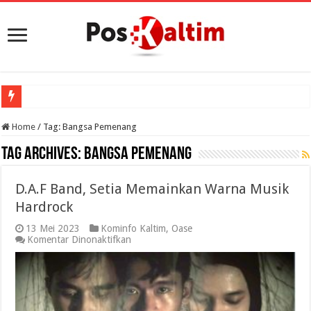
Home
/
Tag:
Bangsa Pemenang
Tag Archives:
Bangsa Pemenang
D.A.F Band, Setia Memainkan Warna Musik
Hardrock
13 Mei 2023
Kominfo Kaltim
,
Oase
pada
Komentar Dinonaktifkan
D.A.F
Band,
Setia
Memainkan
Warna
Musik