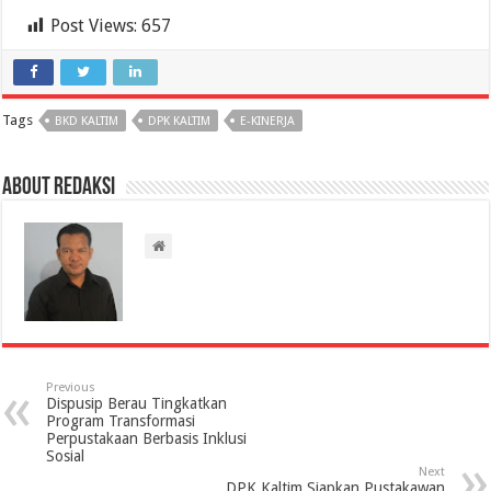
Post Views:
657
Tags
BKD KALTIM
DPK KALTIM
E-KINERJA
About Redaksi
Previous
Dispusip Berau Tingkatkan
Program Transformasi
Perpustakaan Berbasis Inklusi
Sosial
Next
DPK Kaltim Siapkan Pustakawan