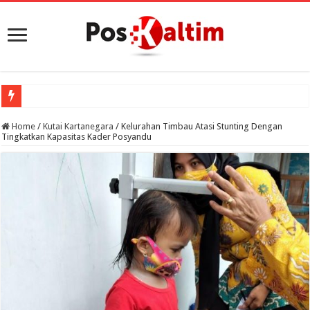
Home
/
Kutai Kartanegara
/
Kelurahan Timbau Atasi Stunting Dengan
Tingkatkan Kapasitas Kader Posyandu