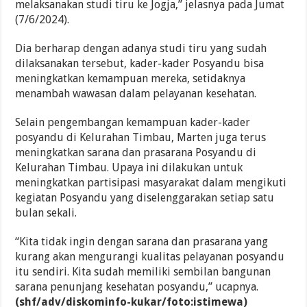
melaksanakan studi tiru ke Jogja,” jelasnya pada Jumat
(7/6/2024).
Dia berharap dengan adanya studi tiru yang sudah
dilaksanakan tersebut, kader-kader Posyandu bisa
meningkatkan kemampuan mereka, setidaknya
menambah wawasan dalam pelayanan kesehatan.
Selain pengembangan kemampuan kader-kader
posyandu di Kelurahan Timbau, Marten juga terus
meningkatkan sarana dan prasarana Posyandu di
Kelurahan Timbau. Upaya ini dilakukan untuk
meningkatkan partisipasi masyarakat dalam mengikuti
kegiatan Posyandu yang diselenggarakan setiap satu
bulan sekali.
“Kita tidak ingin dengan sarana dan prasarana yang
kurang akan mengurangi kualitas pelayanan posyandu
itu sendiri. Kita sudah memiliki sembilan bangunan
sarana penunjang kesehatan posyandu,” ucapnya.
(shf/adv/diskominfo-kukar/foto:istimewa)