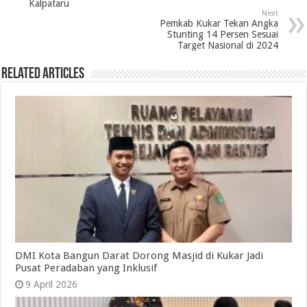
Kalpataru
Next
Pemkab Kukar Tekan Angka
Stunting 14 Persen Sesuai
Target Nasional di 2024
Related Articles
DMI Kota Bangun Darat Dorong Masjid di Kukar Jadi
Pusat Peradaban yang Inklusif
9 April 2026