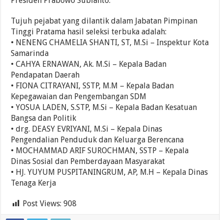
Presiden Prabowo Subianto.
Tujuh pejabat yang dilantik dalam Jabatan Pimpinan
Tinggi Pratama hasil seleksi terbuka adalah:
• NENENG CHAMELIA SHANTI, ST, M.Si – Inspektur Kota
Samarinda
• CAHYA ERNAWAN, Ak. M.Si – Kepala Badan
Pendapatan Daerah
• FIONA CITRAYANI, SSTP, M.M – Kepala Badan
Kepegawaian dan Pengembangan SDM
• YOSUA LADEN, S.STP, M.Si – Kepala Badan Kesatuan
Bangsa dan Politik
• drg. DEASY EVRIYANI, M.Si – Kepala Dinas
Pengendalian Penduduk dan Keluarga Berencana
• MOCHAMMAD ARIF SUROCHMAN, SSTP – Kepala
Dinas Sosial dan Pemberdayaan Masyarakat
• HJ. YUYUM PUSPITANINGRUM, AP, M.H – Kepala Dinas
Tenaga Kerja
Post Views:
908