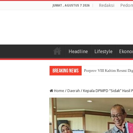
Redaksi
Pedom
JUMAT , AGUSTUS 7 2026
Headline
Lifestyle
Ekono
Breaking News
Porprov VIII Kaltim Resmi Di
Home
/
Daerah
/
Kepala DPMPD “Sidak” Hasil P