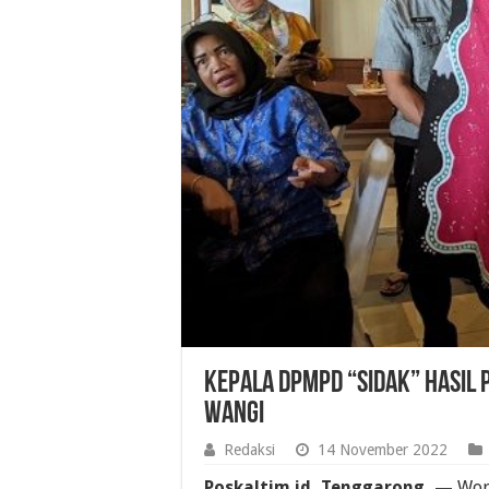
Kepala DPMPD “Sidak” Hasil P
Wangi
Redaksi
14 November 2022
Poskaltim.id, Tenggarong, —
Work