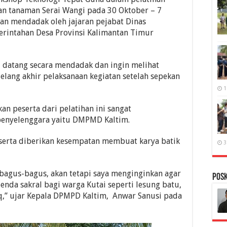
n tanaman Serai Wangi pada 30 Oktober – 7
n mendadak oleh jajaran pejabat Dinas
rintahan Desa Provinsi Kalimantan Timur
 datang secara mendadak dan ingin melihat
lang akhir pelaksanaan kegiatan setelah sepekan
1
an peserta dari pelatihan ini sangat
penyelenggara yaitu DMPMD Kaltim.
eserta diberikan kesempatan membuat karya batik
3
 bagus-bagus, akan tetapi saya menginginkan agar
PosK
enda sakral bagi warga Kutai seperti lesung batu,
q,” ujar Kepala DPMPD Kaltim, Anwar Sanusi pada