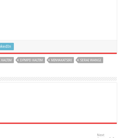
nkedIn
K KALTIM
DPMPD KALTIM
MINYAKATSIRI
SERAI WANGI
Next