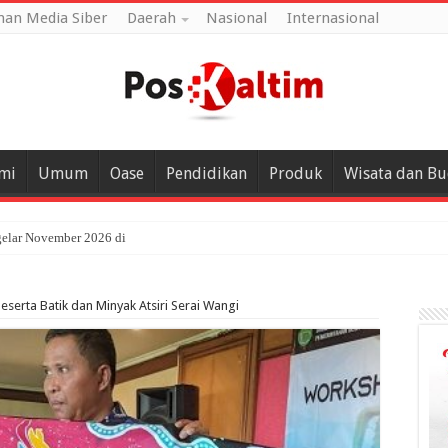
an Media Siber
Daerah
Nasional
Internasional
mi
Umum
Oase
Pendidikan
Produk
Wisata dan B
gelar November 2026 di Paser
eserta Batik dan Minyak Atsiri Serai Wangi