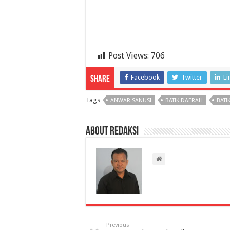
Post Views:
706
Facebook
Twitter
Li
Share
Tags
ANWAR SANUSI
BATIK DAERAH
BATI
About Redaksi
Previous