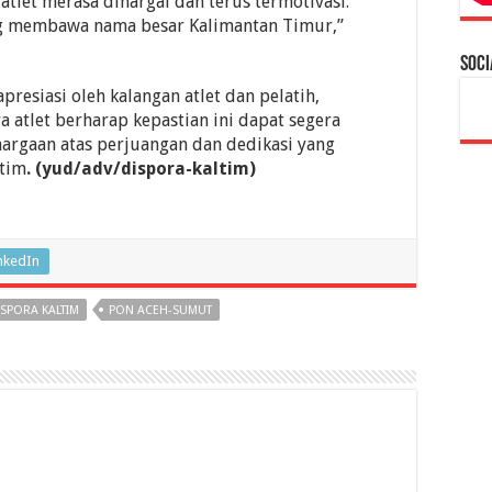
atlet merasa dihargai dan terus termotivasi.
ng membawa nama besar Kalimantan Timur,”
Soci
resiasi oleh kalangan atlet dan pelatih,
 atlet berharap kepastian ini dapat segera
hargaan atas perjuangan dan dedikasi yang
ltim
. (yud/adv/dispora-kaltim)
nkedIn
ISPORA KALTIM
PON ACEH-SUMUT