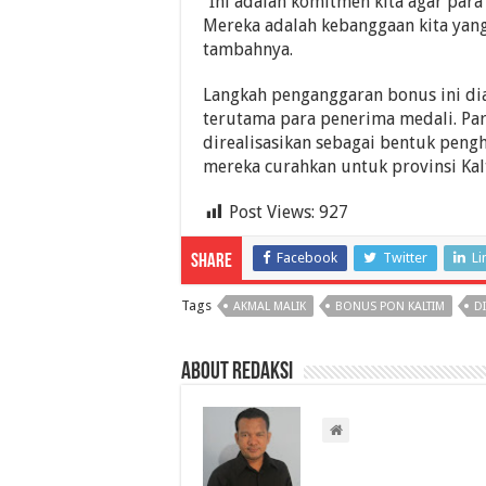
“Ini adalah komitmen kita agar para 
Mereka adalah kebanggaan kita ya
tambahnya.
Langkah penganggaran bonus ini diap
terutama para penerima medali. Para
direalisasikan sebagai bentuk peng
mereka curahkan untuk provinsi Ka
Post Views:
927
Facebook
Twitter
Li
Share
Tags
AKMAL MALIK
BONUS PON KALTIM
D
About Redaksi