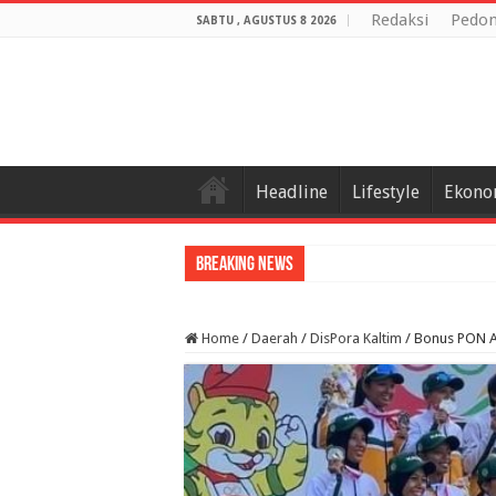
Redaksi
Pedom
SABTU , AGUSTUS 8 2026
Headline
Lifestyle
Ekono
Breaking News
Home
/
Daerah
/
DisPora Kaltim
/
Bonus PON A