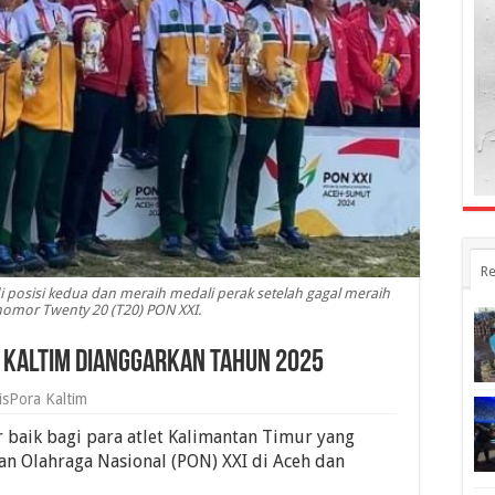
Re
di posisi kedua dan meraih medali perak setelah gagal meraih
omor Twenty 20 (T20) PON XXI.
 Kaltim Dianggarkan Tahun 2025
isPora Kaltim
baik bagi para atlet Kalimantan Timur yang
an Olahraga Nasional (PON) XXI di Aceh dan