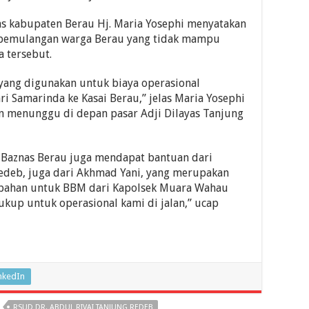
nas kabupaten Berau Hj. Maria Yosephi menyatakan
 pemulangan warga Berau yang tidak mampu
a tersebut.
 yang digunakan untuk biaya operasional
i Samarinda ke Kasai Berau,” jelas Maria Yosephi
n menunggu di depan pasar Adji Dilayas Tanjung
i Baznas Berau juga mendapat bantuan dari
edeb, juga dari Akhmad Yani, yang merupakan
mbahan untuk BBM dari Kapolsek Muara Wahau
ukup untuk operasional kami di jalan,” ucap
nkedIn
RSUD DR. ABDUL RIVAI TANJUNG REDEB