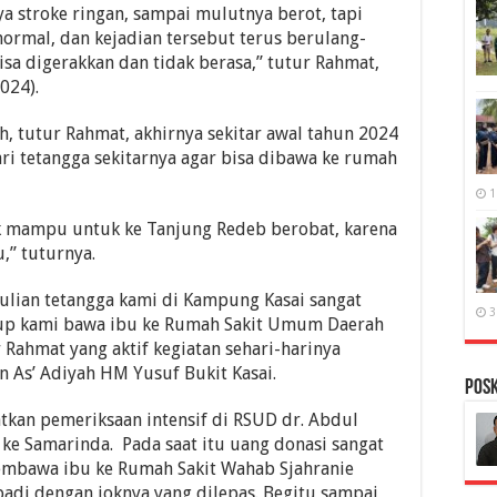
ya stroke ringan, sampai mulutnya berot, tapi
 normal, dan kejadian tersebut terus berulang-
bisa digerakkan dan tidak berasa,” tutur Rahmat,
024).
h, tutur Rahmat, akhirnya sekitar awal tahun 2024
i tetangga sekitarnya agar bisa dibawa ke rumah
1
k mampu untuk ke Tanjung Redeb berobat, karena
” tuturnya.
ulian tetangga kami di Kampung Kasai sangat
3
kup kami bawa ibu ke Rumah Sakit Umum Daerah
r Rahmat yang aktif kegiatan sehari-harinya
n As’ Adiyah HM Yusuf Bukit Kasai.
PosK
tkan pemeriksaan intensif di RSUD dr. Abdul
 ke Samarinda. Pada saat itu uang donasi sangat
embawa ibu ke Rumah Sakit Wahab Sjahranie
di dengan joknya yang dilepas. Begitu sampai