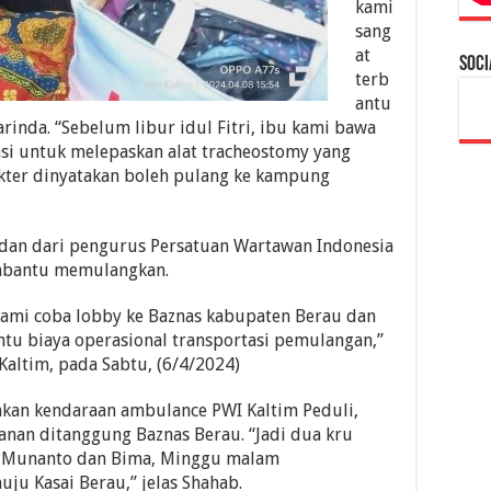
kami
sang
at
Soci
terb
antu
inda. “Sebelum libur idul Fitri, ibu kami bawa
si untuk melepaskan alat tracheostomy yang
okter dinyatakan boleh pulang ke kampung
 dan dari pengurus Persatuan Wartawan Indonesia
mbantu memulangkan.
ami coba lobby ke Baznas kabupaten Berau dan
ntu biaya operasional transportasi pemulangan,”
Kaltim, pada Sabtu, (6/4/2024)
akan kendaraan ambulance PWI Kaltim Peduli,
anan ditanggung Baznas Berau. “Jadi dua kru
u Munanto dan Bima, Minggu malam
ju Kasai Berau,” jelas Shahab.