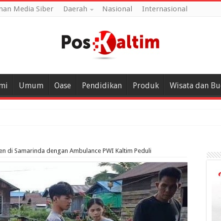
an Media Siber
Daerah
Nasional
Internasional
mi
Umum
Oase
Pendidikan
Produk
Wisata dan B
en di Samarinda dengan Ambulance PWI Kaltim Peduli