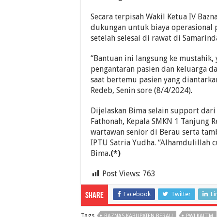
Secara terpisah Wakil Ketua IV Baz
dukungan untuk biaya operasional
setelah selesai di rawat di Samarind
“Bantuan ini langsung ke mustahik,
pengantaran pasien dan keluarga dar
saat bertemu pasien yang diantarka
Redeb, Senin sore (8/4/2024).
Dijelaskan Bima selain support dar
Fathonah, Kepala SMKN 1 Tanjung R
wartawan senior di Berau serta ta
IPTU Satria Yudha. “Alhamdulillah c
Bima
.(*)
Post Views:
763
Facebook
Twitter
Li
Share
Tags
BAZNAS KABUPATEN BERAU
PWI KALTIM