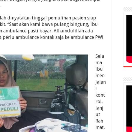
.
ah dinyatakan tinggal pemulihan pasien siap
it. “Saat akan kami bawa pulang bingung, ibu
ambulance pasti bayar. Alhamdulillah ada
a perlu ambulance kontak saja ke ambulance PWi
Sela
ma
ibu
men
jalan
i
kont
rol,
lanj
ut
Rah
mat,