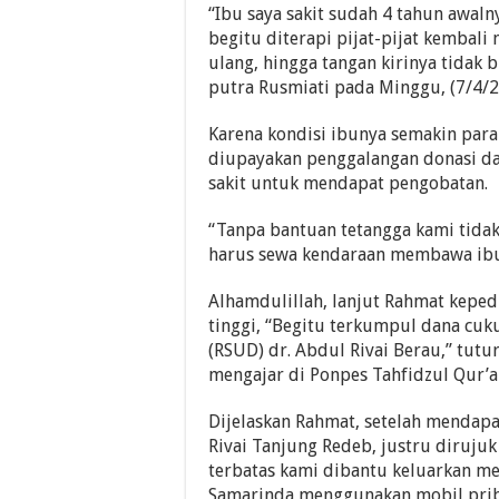
“Ibu saya sakit sudah 4 tahun awaln
begitu diterapi pijat-pijat kembali
ulang, hingga tangan kirinya tidak 
putra Rusmiati pada Minggu, (7/4/2
Karena kondisi ibunya semakin para
diupayakan penggalangan donasi dar
sakit untuk mendapat pengobatan.
“Tanpa bantuan tetangga kami tida
harus sewa kendaraan membawa ibu,
Alhamdulillah, lanjut Rahmat keped
tinggi, “Begitu terkumpul dana cu
(RSUD) dr. Abdul Rivai Berau,” tutu
mengajar di Ponpes Tahfidzul Qur’a
Dijelaskan Rahmat, setelah mendapa
Rivai Tanjung Redeb, justru dirujuk
terbatas kami dibantu keluarkan m
Samarinda menggunakan mobil priba