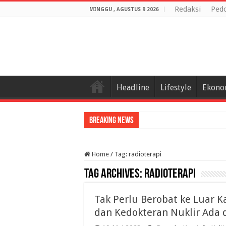
Redaksi
Ped
MINGGU , AGUSTUS 9 2026
Headline
Lifestyle
Ekono
Breaking News
Home
/
Tag:
radioterapi
Tag Archives:
radioterapi
Tak Perlu Berobat ke Luar K
dan Kedokteran Nuklir Ada