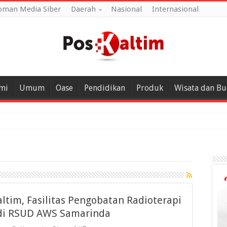
oman Media Siber
Daerah
Nasional
Internasional
mi
Umum
Oase
Pendidikan
Produk
Wisata dan B
altim, Fasilitas Pengobatan Radioterapi
 di RSUD AWS Samarinda