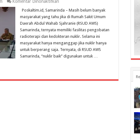
pada
im
Komentar Dinonaktifkan
Tak
Poskaltim.id, Samarinda – Masih belum banyak
Perlu
Berobat
masyarakat yang tahu jika di Rumah Sakit Umum
ke
Daerah Abdul Wahab Sjahranie (RSUD AWS)
Luar
Samarinda, ternyata memiliki fasilitas pengobatan
Kaltim,
Fasilitas
radioterapi dan kedokteran nuklir. Selama ini
Pengobatan
masyarakat hanya menganggap jika nuklir hanya
Radioterapi
untuk berperang saja. Ternyata, di RSUD AWS
dan
Kedokteran
Samarinda, “nuklir baik” digunakan untuk …
Nuklir
Ada
di
RSUD
Re
AWS
Samarinda