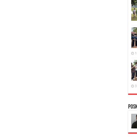
1
3
PosK